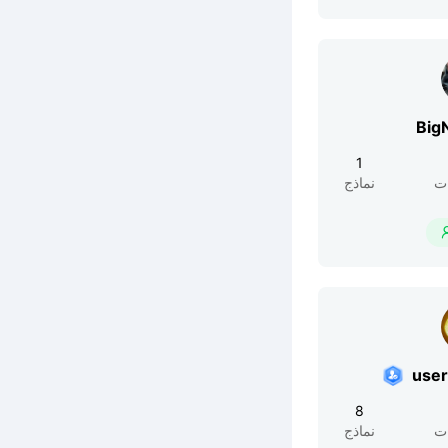
Big
1
ت
نماذج
use
8
ت
نماذج