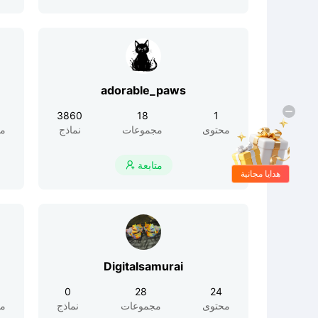
adorable_paws
3860
18
1
محتوى
مجموعات
نماذج
مح
متابعة

هدايا مجانية
Digitalsamurai
0
28
24
محتوى
مجموعات
نماذج
مح