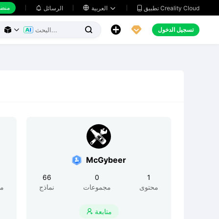
منضد
تطبيق Creality Cloud
العربية

الرسائل





تسجيل الدخول



McGybeer
66
0
1
محتوى
مجموعات
نماذج
مح
متابعة
