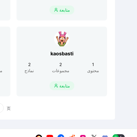
متابعة

kaosbasti
2
2
1
محتوى
مجموعات
نماذج
مح
متابعة

页