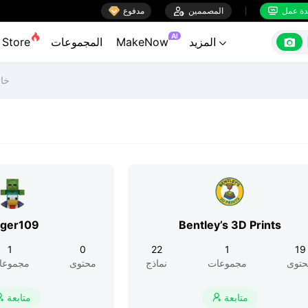

ة عمل
المصممين

مدفوع


AI

المزيد
MakeNow
المجموعات
Store

خاص
ger109
Bentley’s 3D Prints
1
0
22
1
19
توى
مجموعات
نماذج
محتوى
مجموعا
متابعة
متابعة

