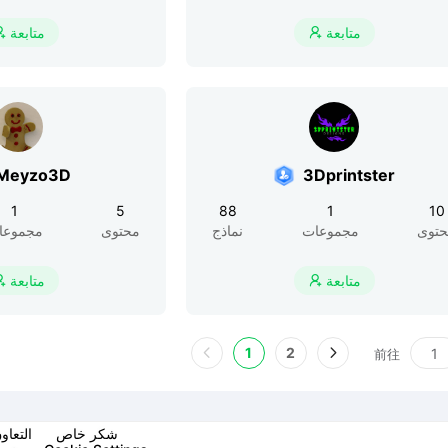
متابعة
متابعة


Meyzo3D
3Dprintster
1
5
88
1
10
توى
مجموعات
نماذج
محتوى
مجموعا
متابعة
متابعة


1
2
前往
شكر خاص
التعاو