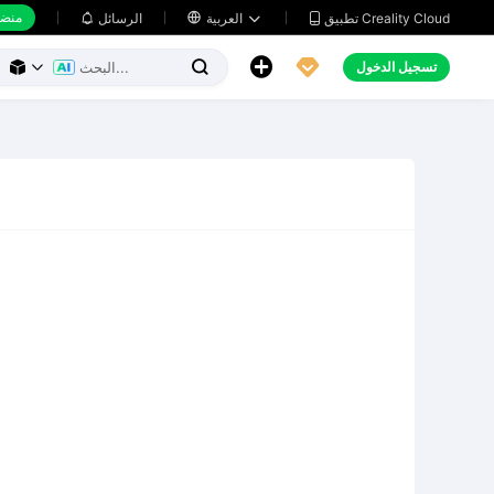
منضد
تطبيق Creality Cloud
العربية

الرسائل





تسجيل الدخول


