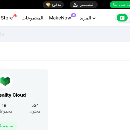

ة عمل
المصممين

مدفوع


AI

المزيد
MakeNow
المجموعات
Store

خاص
eality Cloud
19
524
محتوى
مجموعا
متابعة
