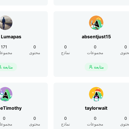
a Lumapas
absentjust15
171
0
0
0
0
توى
مجموعات
نماذج
محتوى
مجموعا
متابعة
متابعة


eTimothy
taylorwait
0
0
0
0
0
توى
مجموعات
نماذج
محتوى
مجموعا