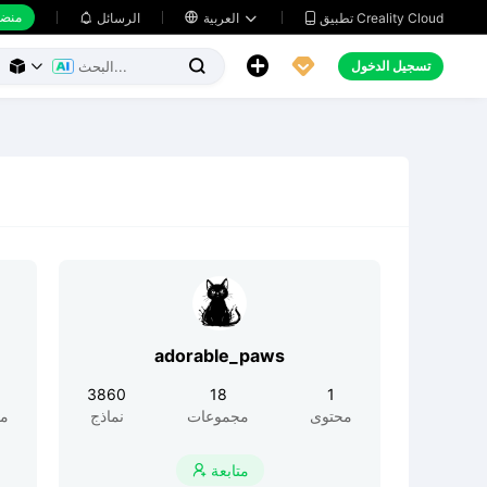
منضد
تطبيق Creality Cloud
العربية

الرسائل





تسجيل الدخول



adorable_paws
6
3860
18
1
محتوى
مجموعات
نماذج
مح
متابعة
