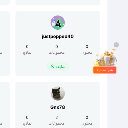
justpopped40
0
0
0
محتوى
مجموعات
نماذج
مح
متابعة

هدايا مجانية
Gnx78
0
2
0
محتوى
مجموعات
نماذج
مح