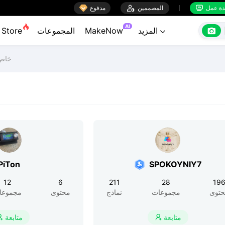

ة عمل
المصممين

مدفوع


AI

المزيد
MakeNow
المجموعات
Store

خاص 
PiTon
SPOKOYNIY7
12
6
211
28
19
توى
مجموعات
نماذج
محتوى
مجموعا
متابعة
متابعة

