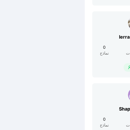
Ierr
0
ت
نماذج
Shap
0
ت
نماذج