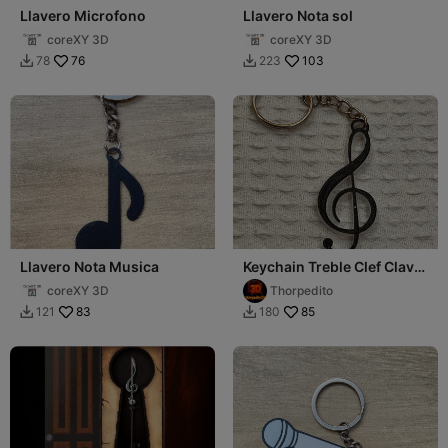
Llavero Microfono
Llavero Nota sol
coreXY 3D
coreXY 3D
76
103
78
223


Llavero Nota Musica
Keychain Treble Clef Clave
de Sol
coreXY 3D
Thorpedito
83
85
121
180

