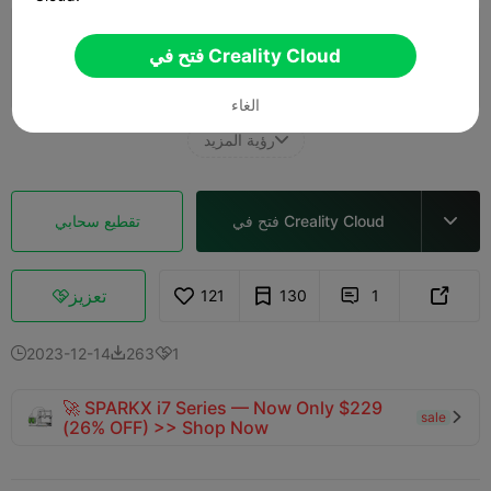
0.2mm layer, 3 walls, 15% infill
فتح في Creality Cloud
03m 45s
1 plates
1.71g



الغاء
رؤية المزيد

فتح في Creality Cloud
تقطيع سحابي

تعزيز
121
130
1



2023-12-14
263
1



🚀 SPARKX i7 Series — Now Only $229
sale

(26% OFF) >> Shop Now