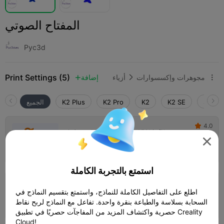
المفتاح الصوتي
Pyc3d
Print Settings (5)
مجوهرات وإكسسوارات
أزياء
إضافة



SPARK
K2 SE
K2
K2 Pro
K2 Plus
الجميع
4.0

0.2mm layer, 3 walls, 15% infill

03m 54s
1 plates
1.66g



استمتع بالتجربة الكاملة
K2 0.2mm layer, 2 walls, 10% infill
اطلع على التفاصيل الكاملة للنماذج، واستمتع بتقسيم النماذج في
السحابة بسلاسة والطباعة بنقرة واحدة. تفاعل مع النماذج لربح نقاط
07m 09s
1 plates
2.07g



حصرية واكتشاف المزيد من المفاجآت حصريًا في تطبيق Creality
Cloud!