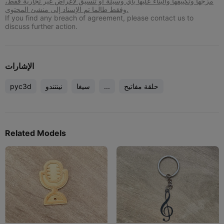
مزجها وتكييفها والبناء عليها بأي وسيلة أو تنسيق لأغراض غير تجارية فقط،
وفقط طالما تم الإسناد إلى منشئ المحتوى.
If you find any breach of agreement, please contact us to
discuss further action.
الإشارات
حلقة مفاتيح
...
سيغا
نينتندو
pyc3d
Related Models