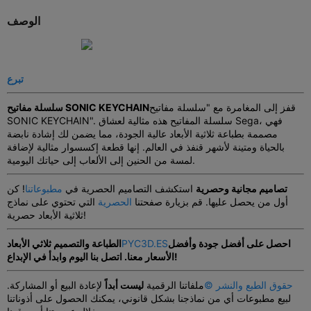
الوصف
تبرع
قفز إلى المغامرة مع "سلسلة مفاتيح
سلسلة مفاتيح SONIC KEYCHAIN
SONIC KEYCHAIN". سلسلة المفاتيح هذه مثالية لعشاق Sega، فهي
مصممة بطباعة ثلاثية الأبعاد عالية الجودة، مما يضمن لك إشادة نابضة
بالحياة ومتينة لأشهر قنفذ في العالم. إنها قطعة إكسسوار مثالية لإضافة
لمسة من الحنين إلى الألعاب إلى حياتك اليومية.
تصاميم مجانية وحصرية
استكشف التصاميم الحصرية في
مطبوعاتنا
! كن
أول من يحصل عليها. قم بزيارة صفحتنا
الحصرية
التي تحتوي على نماذج
ثلاثية الأبعاد حصرية!
احصل على أفضل جودة وأفضل
PYC3D.ES
الطباعة والتصميم ثلاثي الأبعاد
اتصل بنا اليوم وابدأ في الإبداع!
الأسعار معنا.
حقوق الطبع والنشر ©
ملفاتنا الرقمية
ليست أبداً
لإعادة البيع أو المشاركة.
لبيع مطبوعات أي من نماذجنا بشكل قانوني، يمكنك الحصول على أذوناتنا