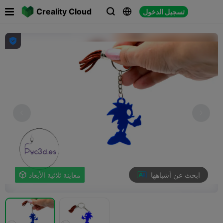

Creality Cloud
تسجيل الدخول




ابحث عن أشباهها
معاينة ثلاثية الأبعاد
