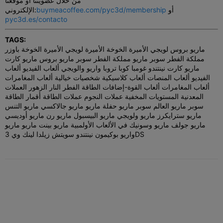
من خلال عضويتنا أو موقعنا
أو
buymeacoffee.com/pyc3d/membership
الإلكتروني:
pyc3d.es/contacto
TAGS:
ماريو بروس لويجي الأميرة الخوخة الأميرة لويجي الأميرة الخوخة باوزر
مملكة الفطر سوبر ماريو مملكة الفطر سوبر ماريو بروس ماريو كارت
ماريو كارت نينتندو غومبا كوبا تروبا واريو والويجي ألعاب الفيديو ألعاب
الفيديو ألعاب المنصات ألعاب كلاسيكية شخصيات خيالية ألعاب المغامرات
ألعاب المغامرات ألعاب القوة-إضافات الطاقة الفطر النار الزهور العملات
المعدنية المستويات المخفية عملات النجوم عملات الطاقة أقمار الطاقة
سوبر ماريو العالم سوبر ماريو حفلة ماريو ماريو جالاكسي ماريو التنس
ماريو سترايكرز ماريو ولويجي ماريو البيسبول ماريو رن ماريو أوديسي
ماريو جولف ماريو وسونيك في الألعاب الأولمبية ماريو بينت ماريو ماريو
واريو بوكيمون نينتندو سويتش زيلدا لينك وي 3DS