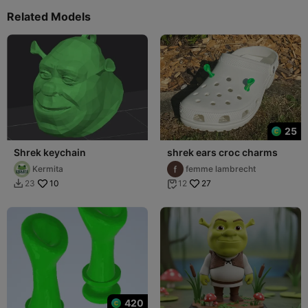
Related Models
25
Shrek keychain
shrek ears croc charms
Kermita
femme lambrecht
10
27
23
12


420