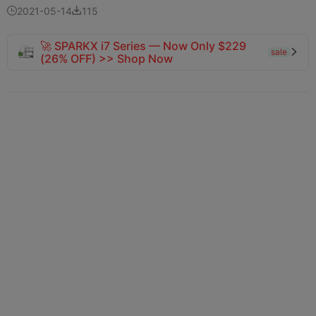
2021-05-14
115


🚀 SPARKX i7 Series — Now Only $229
sale

(26% OFF) >> Shop Now