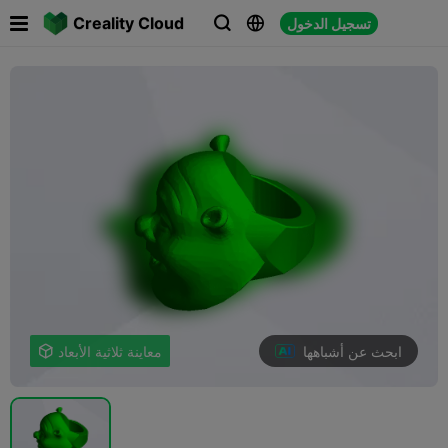

Creality Cloud
تسجيل الدخول



ابحث عن أشباهها
معاينة ثلاثية الأبعاد
