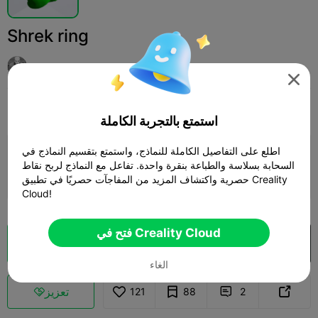
Shrek ring
Buckley

Print Settings
مجوهرات وإكسسوارات
أزياء
إضافة



استمتع بالتجربة الكاملة
اطلع على التفاصيل الكاملة للنماذج، واستمتع بتقسيم النماذج في
إضافة إعدادات الطباعة

السحابة بسلاسة والطباعة بنقرة واحدة. تفاعل مع النماذج لربح نقاط
كسب المزيد من النقاط
حصرية واكتشاف المزيد من المفاجآت حصريًا في تطبيق Creality
Cloud!
فتح في Creality Cloud
فتح في Creality Cloud
تقطيع سحابي

الغاء
تعزيز
121
88
2


