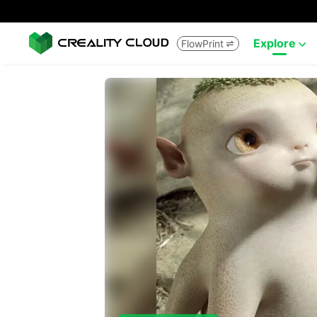
Explore
FlowPrint

