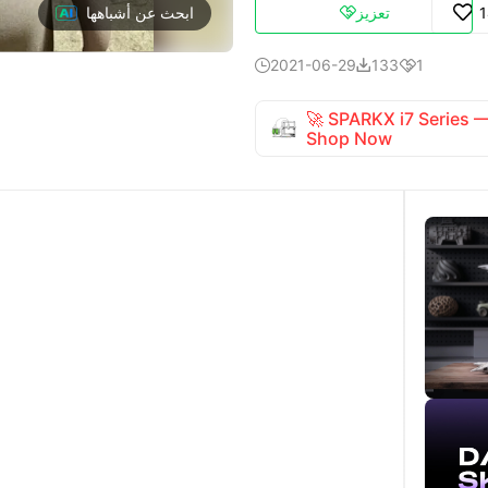
تعزيز

ابحث عن أشباهها
2021-06-29
133
1



🚀 SPARKX i7 Series
Shop Now