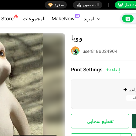

ة عمل
المصممين

مدفوع


AI

المزيد
MakeNow
المجموعات
Store

ووبا
user8186024904
Print Settings
إضافة

اعة

اط
تقطيع سحابي