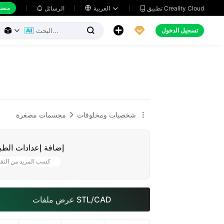
منضد
تطبيق Creality Cloud
العربية

الرسائل





تسجيل الدخول



شخصيات ومخلوقات
مجسمات مصغرة


إضافة إعدادات الطب
كسب المزيد من النق
عرض ملفات STL/CAD