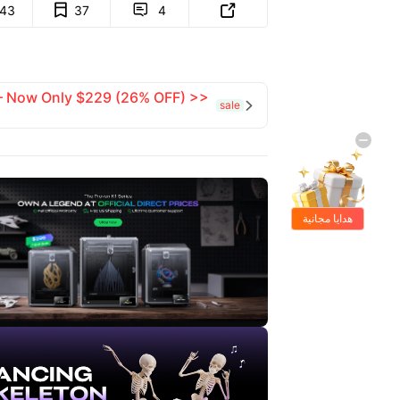
143
37
4


 — Now Only $229 (26% OFF) >>
sale

هدايا مجانية