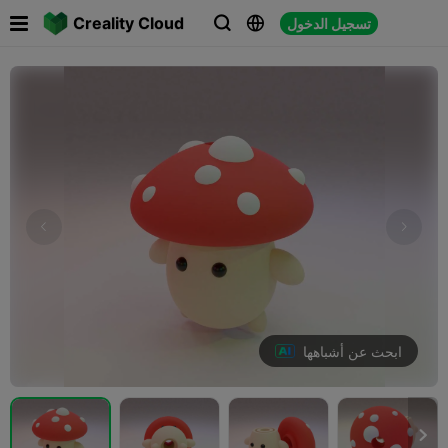

Creality Cloud
تسجيل الدخول



ابحث عن أشباهها
