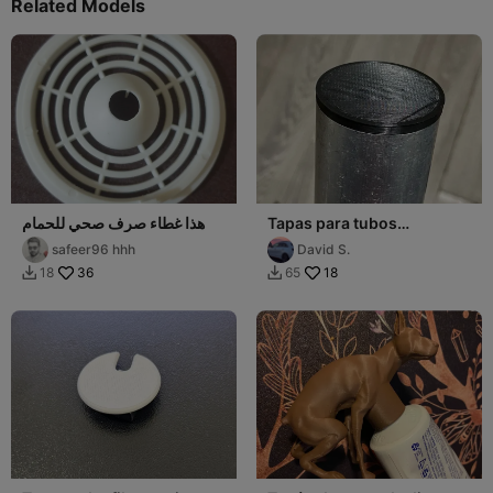
Related Models
Tapas para tubos
هذا غطاء صرف صحي للحمام
redondos
safeer96 hhh
David S.
36
18
18
65

