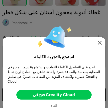
غطاء أنبوبة معجون أسنان على شكل فطر
Pandoranium
Print Settings
أخرى
طابعات ثلاثية الأبعاد
إضافة




إضافة إعدادات الطباعة

استمتع بالتجربة الكاملة
كسب المزيد من النقاط
اطلع على التفاصيل الكاملة للنماذج، واستمتع بتقسيم النماذج في
السحابة بسلاسة والطباعة بنقرة واحدة. تفاعل مع النماذج لربح نقاط
300
حصرية واكتشاف المزيد من المفاجآت حصريًا في تطبيق Creality

Cloud!
فتح في Creality Cloud
شراء
الغاء