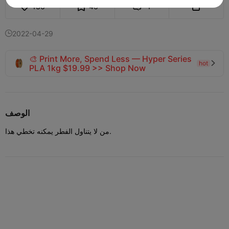
136
46
1


2022-04-29

🎨 Print More, Spend Less — Hyper Series
hot

PLA 1kg $19.99 >> Shop Now
الوصف
من لا يتناول الفطر يمكنه تخطي هذا.