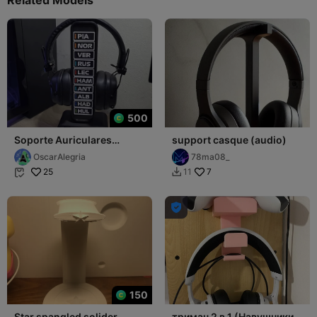
500
Soporte Auriculares
support casque (audio)
pilotos F1
OscarAlegria
78ma08_
25
7
11



150
Star spangled solider
тримач 2 в 1 (Навушники +