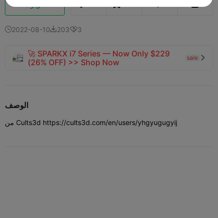
تعزيز
133
108



2022-08-10
203
3



🚀 SPARKX i7 Series — Now Only $229
sale

(26% OFF) >> Shop Now
الوصف
من Cults3d https://cults3d.com/en/users/yhgyugugyij