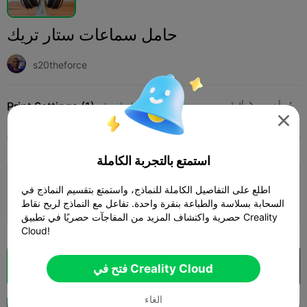
حامل سماعات ستار تريك
s20theforce
Print Settings (1)
أخرى
ألعاب
إضافة




SPARK
K2 SE
K2
K2 Pro
K2 Plus
الجميع
استمتع بالتجربة الكاملة
0.2mm layer, 3 walls, 15% infill
اطلع على التفاصيل الكاملة للنماذج، واستمتع بتقسيم النماذج في
04h 26m
1 plates
161.35g



السحابة بسلاسة والطباعة بنقرة واحدة. تفاعل مع النماذج لربح نقاط
حصرية واكتشاف المزيد من المفاجآت حصريًا في تطبيق Creality
Cloud!
فتح في Creality Cloud
تقطيع سحابي

فتح في Creality Cloud
الغاء