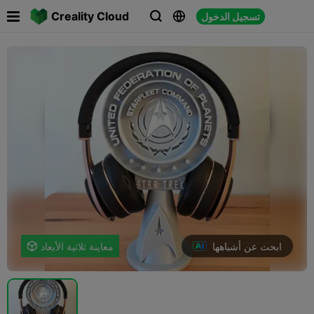

Creality Cloud
تسجيل الدخول



ابحث عن أشباهها
معاينة ثلاثية الأبعاد
