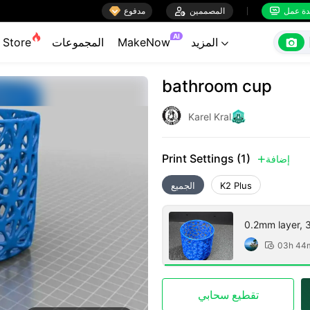

ة عمل
المصممين

مدفوع


AI

المزيد
MakeNow
المجموعات
Store

bathroom cup
Karel Kral
Print Settings (1)
إضافة

K2 Plus
الجميع
0.2mm layer, 3 
03h 44

تقطيع سحابي