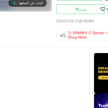
ابحث عن أشباهها
تعزيز

2022-09-21
190
4



🚀 SPARKX i7 Series
Shop Now