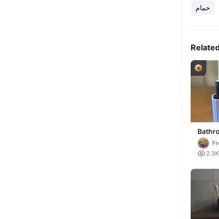
حمام
Relate
Bathr
Fr

2.3K