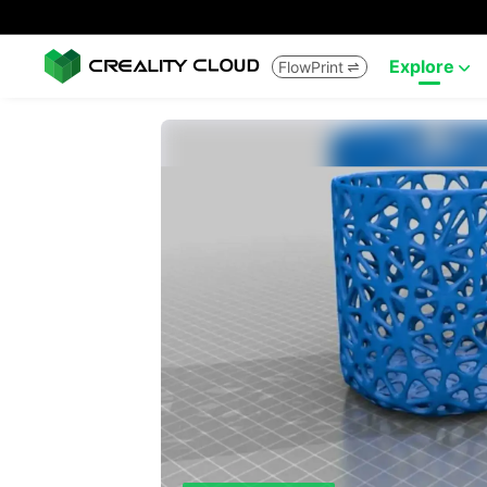
Explore
FlowPrint

