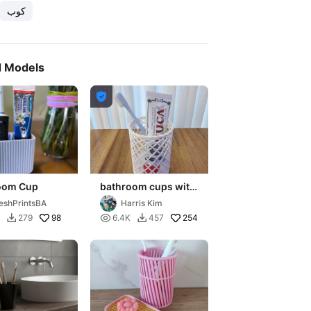
كوب
d Models

oom Cup
bathroom cups with
a smart drainage
eshPrintsBA
Harris Kim
system.
98

254
279
6.4K
457

