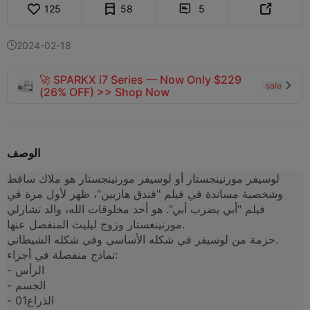
125
58
5


2024-02-18

🚀 SPARKX i7 Series — Now Only $229
sale

(26% OFF) >> Shop Now
الوصف
لوسيفر مورنينجستار أو لوسيفر مورنينجستار هو ملاك ساقط
وشخصية مساندة في فيلم "فندق هازبين"، ظهر لأول مرة في
فيلم "أبي يضرب أبي". هو أحد مخلوقات الله، والد تشارلي
مورنينغستار وزوج ليليث المنفصل عنها.
حزمة من لوسيفر في شكله الأساسي وفي شكله الشيطاني.
نماذج منفصلة في أجزاء:
- الرأس
- الجسم
- الذراع01