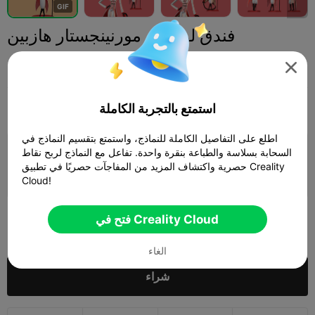
G
I
F
فندق لوسيفر مورنينجستار هازبين
Aarome Art

استمتع بالتجربة الكاملة
Print Settings
شخصيات ومخلوقات
مجسمات مصغرة
إضافة



اطلع على التفاصيل الكاملة للنماذج، واستمتع بتقسيم النماذج في
السحابة بسلاسة والطباعة بنقرة واحدة. تفاعل مع النماذج لربح نقاط
إضافة إعدادات الطباعة

حصرية واكتشاف المزيد من المفاجآت حصريًا في تطبيق Creality
كسب المزيد من النقاط
Cloud!
1,320
فتح في Creality Cloud

الغاء
شراء