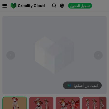

Creality Cloud
تسجيل الدخول



ابحث عن أشباهها
