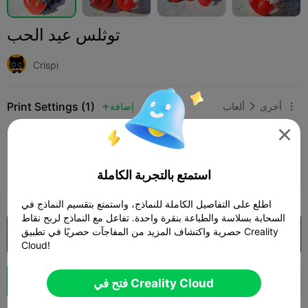
توثلس عيد الحب
Crispi
Print Settings (1)
أخرى
ألعاب
إضافة




طبقة 0.2 ملم، 3 جدران، 15% تعبئة
المؤلف
23h 21m
2 plates
416.56g



استمتع بالتجربة الكاملة
اطلع على التفاصيل الكاملة للنماذج، واستمتع بتقسيم النماذج في
السحابة بسلاسة والطباعة بنقرة واحدة. تفاعل مع النماذج لربح نقاط
حصرية واكتشاف المزيد من المفاجآت حصريًا في تطبيق Creality
فتح في Creality Cloud

Cloud!
تعزيز
146
133
2



فتح في Creality Cloud