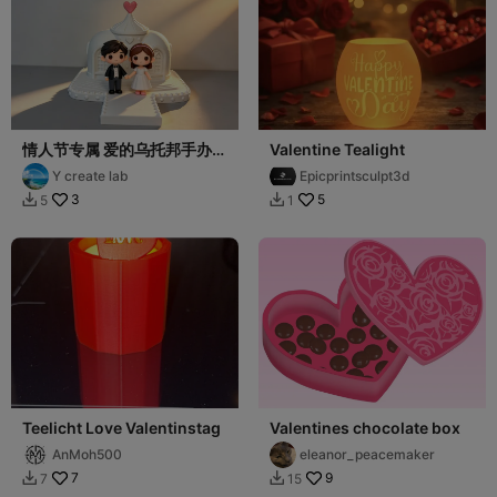
情人节专属 爱的乌托邦手办底
Valentine Tealight
座
Y create lab
Epicprintsculpt3d
3
5
5
1


Teelicht Love Valentinstag
Valentines chocolate box
AnMoh500
eleanor_peacemaker
7
9
7
15

