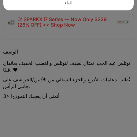
الغاء
2025-01-27
207


🚀 SPARKX i7 Series — Now Only $229
sale

(26% OFF) >> Shop Now
الوصف
توثلس عيد الحب! تمثال لطيف لتوثلس والغضب الخفيف يعانقان
قلبًا. ❤
تُطلب دعامات للأذرع والجزء السفلي من الأذنين/الحراشف على
جانبي الرأس.
أتمنى أن يعجبك النموذج! <3