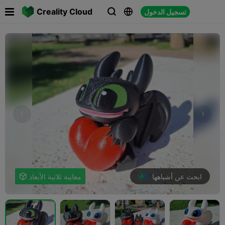

Creality Cloud
تسجيل الدخول



ابحث عن أشباهها
معاينة ثلاثية الأبعاد
