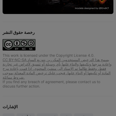
رخصة حقوق النشر
This work is licensed under the Copyright License 4.0.
CC BY-NC-SA يسمح هذا الترخيص المستخدمين المكررين بتوزيع المواد
وإعادة مزجها وتكييفها والبناء عليها بأي وسيلة أو تنسيق لأغراض غير تجارية
فقط، وفقط طالما تم الإسناد إلى منشئ المحتوى. إذا قمت بإعادة مزج
المادة أو تكييفها أو البناء عليها، فيجب عليك ترخيص المادة المعدلة بموجب
شروط مماثلة.
If you find any breach of agreement, please contact us to
discuss further action.
الإشارات