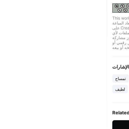
This wor
اد المباعة
على Creality Cloud بموجب ترخيص قياسي له قيود معينة.
لفات لأي
ز مشاركة
ق رقمي أو
الإشارات
تمساح
لطيف
Relate