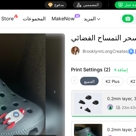

ة عمل
المصممين

مدفوع


AI

المزيد
MakeNow
المجموعات
Store

حر التمساح الفضائي
BrooklynnLongCreates
Print Settings (2)
إضافة

K2
K2 Plus
الجميع
0.2mm layer, 3 
23m 43

0.2mm layer, 2 