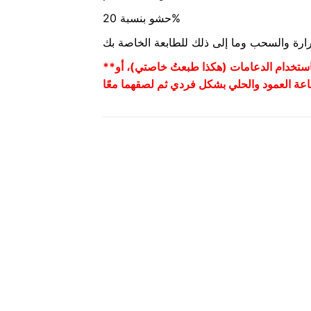
حشو بنسبة 20%
حرارة والسحب وما إلى ذلك للطابعة الخاصة بك
**طريقتان للطباعة! يمكن طباعتها كقطعة واحدة باستخدام الدعامات (هكذا طبعتُ خاصتي)، أو