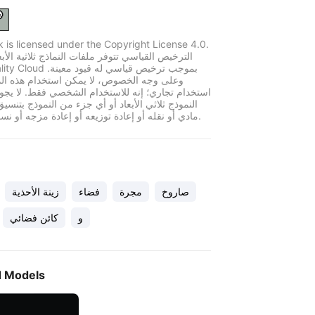
k is licensed under the Copyright License 4.0.
الترخيص القياسي تتوفر ملفات النماذج ثلاثية الأبع
وعلى وجه الخصوص، لا يمكن استخدام هذه الم
استخدام تجاري؛ إنه للاستخدام الشخصي فقط. لا يجو
النموذج ثلاثي الأبعاد أو أي جزء من النموذج بتنسي
مادي أو نقله أو إعادة توزيعه أو إعادة مزجه أو نسخه أو بيعه.
صاروخ
مجرة
فضاء
زينة الأحذية
و
كائن فضائي
d Models