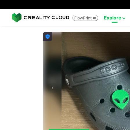
Explore
FlowPrint


