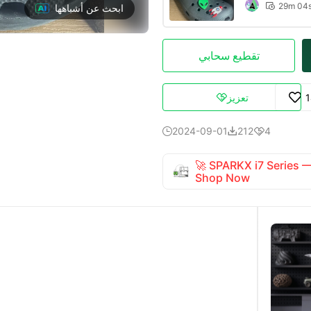
29m 04

ابحث عن أشباهها
تقطيع سحابي
تعزيز

2024-09-01
212
4



🚀 SPARKX i7 Series
Shop Now