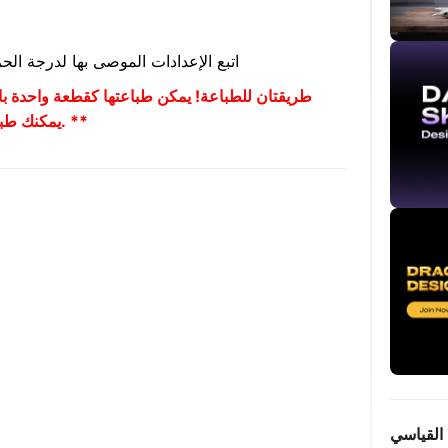
اتبع الإعدادات الموصى بها لدرجة ال
يمكنك طباعة العمود والحلي بشكل فردي ثم لصقهما معًا. **
القياسي