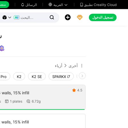
منضد
تطبيق Creality Cloud
العربية

الرسائل





تسجيل الدخول



س
أخرى
أزياء


 Pro
K2
K2 SE
SPARKX i7
Creality Hi
Ender-3 V
4.5

walls, 15% infill
s
1 plates
6.72g


walls, 15% infill