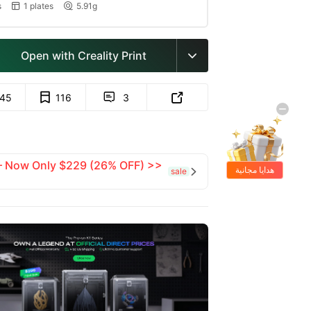
s
1 plates
5.91g


Open with Creality Print

145
116
3


 — Now Only $229 (26% OFF) >>
هدايا مجانية
sale
