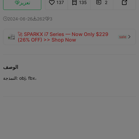
تعزيز
137
135
2



2024-06-26
262
3



🚀 SPARKX i7 Series — Now Only $229
sale

(26% OFF) >> Shop Now
الوصف
النمذجة: obj، fbx،