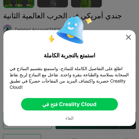
جندي أمريكي في الحرب العالمية الثانية
Deleted Account2182181286

Print Settings (1)
أخرى
مجسمات مصغرة
إضافة



استمتع بالتجربة الكاملة
SPARK
K2 SE
K2
K2 Pro
K2 Plus
الجميع
اطلع على التفاصيل الكاملة للنماذج، واستمتع بتقسيم النماذج في
السحابة بسلاسة والطباعة بنقرة واحدة. تفاعل مع النماذج لربح نقاط
حصرية واكتشاف المزيد من المفاجآت حصريًا في تطبيق Creality
طبقة 0.2 مم، جداران، تعبئة 15%
Cloud!
56m 06s
1 plates
5.64g



فتح في Creality Cloud
الغاء
فتح في Creality Cloud
تقطيع سحابي
