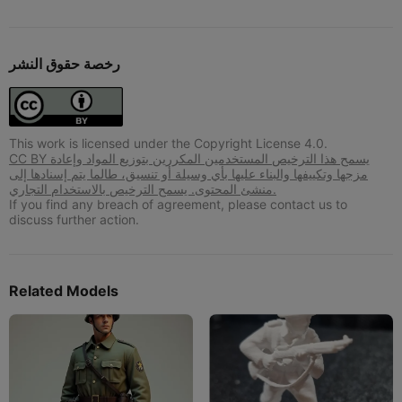
رخصة حقوق النشر
This work is licensed under the Copyright License 4.0.
CC BY يسمح هذا الترخيص المستخدمين المكررين بتوزيع المواد وإعادة
مزجها وتكييفها والبناء عليها بأي وسيلة أو تنسيق، طالما يتم إسنادها إلى
منشئ المحتوى. يسمح الترخيص بالاستخدام التجاري.
If you find any breach of agreement, please contact us to
discuss further action.
Related Models