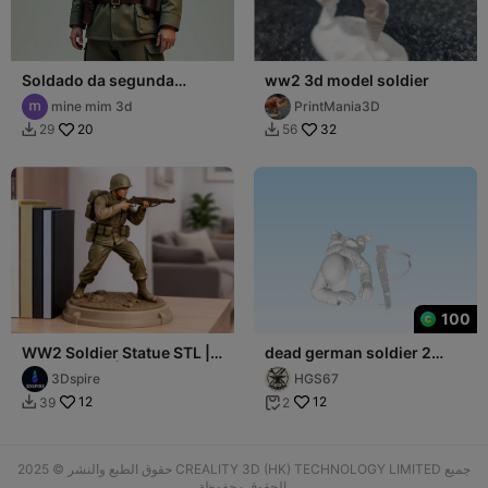
Soldado da segunda
ww2 3d model soldier
guerra
mine mim 3d
PrintMania3D
20
32
29
56


100
WW2 Soldier Statue STL |
dead german soldier 2
3D Print File | Military
1/35
3Dspire
HGS67
Figurine
12
12
39
2


حقوق الطبع والنشر © 2025 CREALITY 3D (HK) TECHNOLOGY LIMITED جميع
الحقوق محفوظة.