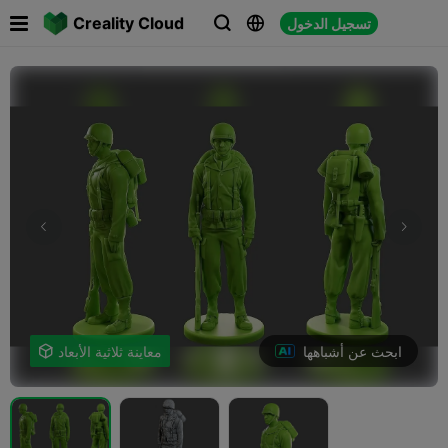

Creality Cloud
تسجيل الدخول



ابحث عن أشباهها
معاينة ثلاثية الأبعاد
