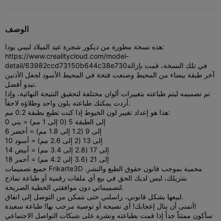
الوصف
هذه نسخة مطورة من ديكور شجرة عيد الميلاد لبيبي يودا:
https://www.crealitycloud.com/model-
في تلك النسخة، قمت بإزالة
detail/63982ccd73150b644c38e730
آخر طبقة بيضاء من المحيط وصنعت فتحة في المحيط الأسود لجعل الأذنين
تبدو أفضل.
تم تصميمه ليتم طباعته بتغييرات ألوان مختلفة لتحقيق النتيجة النهائية، وإذا
أردت يمكنك طباعته بلون واحد وطلاؤه لاحقاً.
هذا هو إعداد تغيير لون الخيوط إذا كنت تطبع بطبقة 0.2 مم:
0 إلى الطبقة 5 (0 إلى 1 مم) = بني
6 إلى 9 (1.2 إلى 1.8 مم) = أخضر
10 إلى 13 (2 إلى 2.6 مم) = أسود
14 إلى 17 (2.8 إلى 3.4 مم) = أبيض
18 إلى 21 (3.6 إلى 4.2 مم) = أحمر
جميع تصميمات Frikarte3D محمية بموجب قانون حقوق الطبع والنشر.
بتنزيلك، ليس لديك الحق في بيع أي ملفات رقمية أو طباعة نماذج
لتصميماتي دون موافقتي الخطية الصريحة.
لبيعها بشكل قانوني، راسلني حتى نتمكن من التوصل إلى اتفاق.
أتمنى أن ينال إعجابك! أي نصيحة أو توصية مرحب بها! طباعة سعيدة!
سأكون ممتناً جداً إذا قمت بطباعته ونشره على شبكات التواصل الاجتماعي