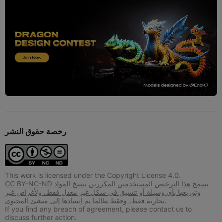
رخصة حقوق النشر
This work is licensed under the Copyright License 4.0.
CC BY-NC-ND يسمح هذا الترخيص المستخدمين المكررين بنسخ المواد
وتوزيعها بأي وسيلة أو تنسيق في شكل غير معدل فقط، ولأغراض غير
تجارية فقط، وفقط طالما تم إسنادها إلى منشئ المحتوى.
If you find any breach of agreement, please contact us to
discuss further action.