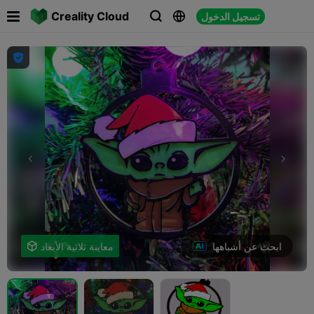

Creality Cloud
تسجيل الدخول




ابحث عن أشباهها
معاينة ثلاثية الأبعاد
