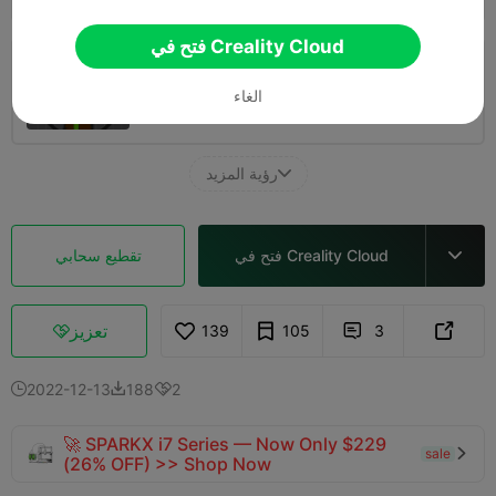
فتح في Creality Cloud
طبقة 0.2 مم، جداران، تعبئة 15%
الغاء
51m 08s
1 plates
21.19g



رؤية المزيد

فتح في Creality Cloud
تقطيع سحابي

تعزيز
139
105
3



2022-12-13
188
2



🚀 SPARKX i7 Series — Now Only $229
sale

(26% OFF) >> Shop Now