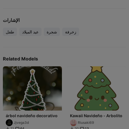
الإشارات
زخرفة
شجرة
عيد الميلاد
طفل
Related Models
árbol navideño decorativo
Kawaii Navideño - Arbolito
Jjvega3d
Riusaki69
64
13
71
20

