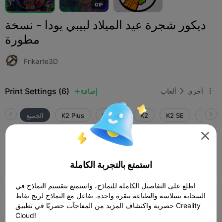
G
I
F
ديكور شجرة عيد الميلاد لبيبي يودا - نسخة
مطورة
Frikarte3D
Print Settings (6)
أخرى
ألعاب
إضافة



SPARK
K2 SE
K2
K2 Pro
K2 Plus
الجميع

طبقة 0.2 مم، 4 جدران، تعبئة 30%
33m 0s
1 plates
16.21g



استمتع بالتجربة الكاملة
اطلع على التفاصيل الكاملة للنماذج، واستمتع بتقسيم النماذج في
السحابة بسلاسة والطباعة بنقرة واحدة. تفاعل مع النماذج لربح نقاط
طبقة 0.2 مم، جداران، تعبئة 10%
حصرية واكتشاف المزيد من المفاجآت حصريًا في تطبيق Creality
Cloud!
34m 03s
1 plates
14.45g


