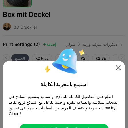
Box mit Deckel
3D_Druck_er
Print Settings (2)
ديكورات منزلية وزينة
منزلي
إضافة



SPARK
K2 SE
K2
K2 Pro
K2 Plus
الجميع

4.0

0.2mm layer, 3 walls, 15% infill
استمتع بالتجربة الكاملة
المؤلف
03h 15m
2 plates
71.15g



اطلع على التفاصيل الكاملة للنماذج، واستمتع بتقسيم النماذج في
السحابة بسلاسة والطباعة بنقرة واحدة. تفاعل مع النماذج لربح نقاط
50% - 0.28 Layer
حصرية واكتشاف المزيد من المفاجآت حصريًا في تطبيق Creality
Cloud!
22m 36s
1 plates
8.52g


