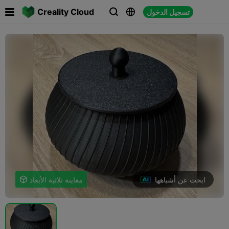

Creality Cloud
تسجيل الدخول



ابحث عن أشباهها
معاينة ثلاثية الأبعاد
