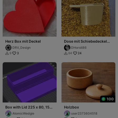
Herz Box mit Deckel
Dose mit Schiebedeckel
Skalierbare
DRV_Design
DHorsti86
3
24
9
94


100
Box with Lid 225 x 80, 150
Holzbox
x 80, 100 x 100 and 50 x
AtomicWedgie
user2373604518
50mm