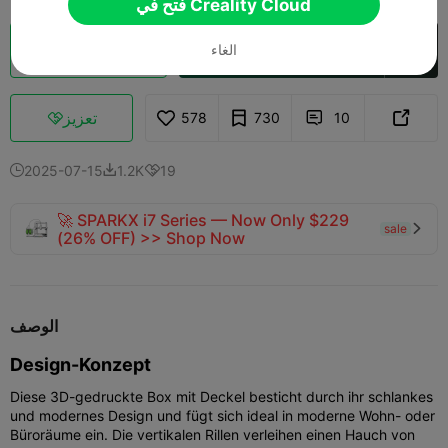
فتح في Creality Cloud
فتح في Creality Cloud
تقطيع سحابي
الغاء

تعزيز
578
730
10



2025-07-15
1.2K
19



🚀 SPARKX i7 Series — Now Only $229
sale

(26% OFF) >> Shop Now
الوصف
Design-Konzept
Diese 3D-gedruckte Box mit Deckel besticht durch ihr schlankes
und modernes Design und fügt sich ideal in moderne Wohn- oder
Büroräume ein. Die vertikalen Rillen verleihen einen Hauch von