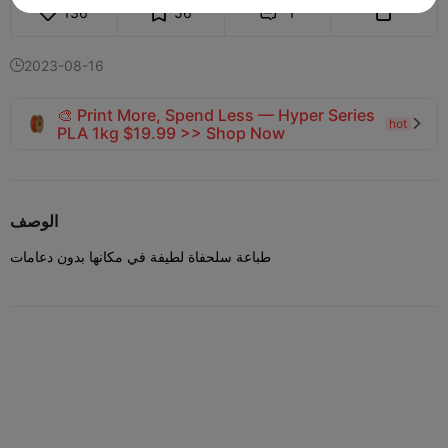
136
56
1


2023-08-16

🎨 Print More, Spend Less — Hyper Series
hot

PLA 1kg $19.99 >> Shop Now
الوصف
طباعة سلحفاة لطيفة في مكانها بدون دعامات