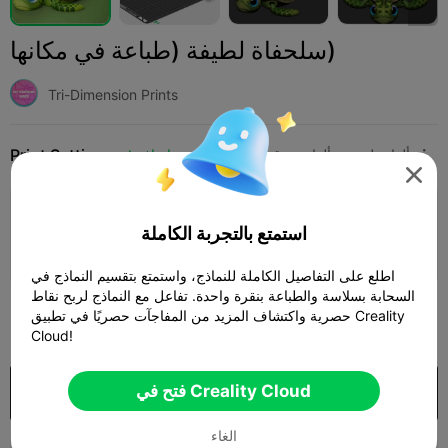
سلحفاة لطيفة (طباعة في مكانها)
Tri-Dimension Prints
Print Settings
ألعاب لوحية وألعاب ورق
ألعاب
إضافة




إضافة إعدادات الطباعة

استمتع بالتجربة الكاملة
كسب المزيد من النقاط
اطلع على التفاصيل الكاملة للنماذج، واستمتع بتقسيم النماذج في
السحابة بسلاسة والطباعة بنقرة واحدة. تفاعل مع النماذج لربح نقاط
200
حصرية واكتشاف المزيد من المفاجآت حصريًا في تطبيق Creality

Cloud!
فتح في Creality Cloud
شراء
الغاء