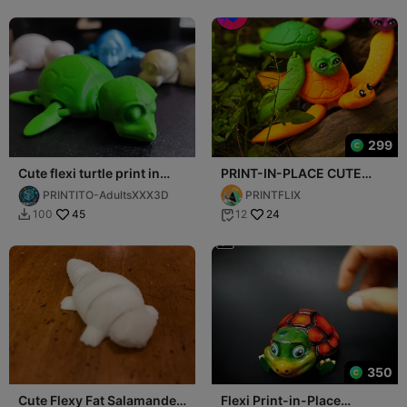
299
Cute flexi turtle print in
PRINT-IN-PLACE CUTE
place
FLEXI TURTLE
PRINTITO-AdultsXXX3D
PRINTFLIX
45
24
100
12


350
Cute Flexy Fat Salamander
Flexi Print-in-Place