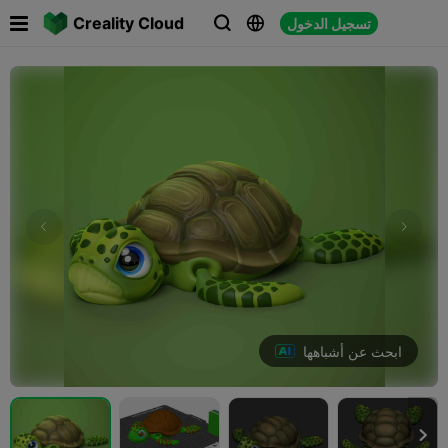

Creality Cloud
تسجيل الدخول



ابحث عن أشباهها
