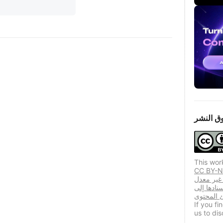
ق النشر
This wor
 الترخيص المستخدمين المكررين
 غير معدل
نادها إلى
If you f
us to dis