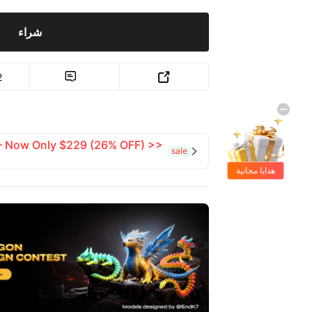
شراء
2


 — Now Only $229 (26% OFF) >>
sale

هدايا مجانية