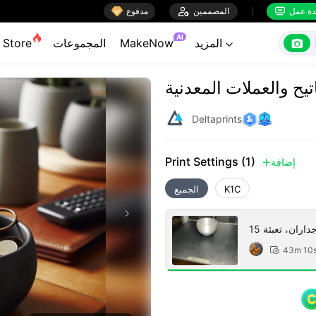

ة عمل
المصممين

مدفوع


AI

المزيد
MakeNow
المجموعات
Store

يح والعملات المعدنية
Deltaprints
Print Settings (1)
إضافة

K1C
الجميع
43m 10
