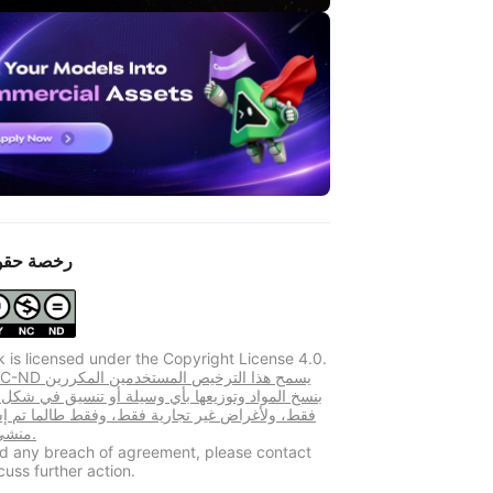
رخصة حقو
k is licensed under the Copyright License 4.0.
CC BY-NC-ND يسمح هذا
بنسخ المواد وتوزيعها بأي وسيلة أو تنسيق في شكل
فقط، ولأغراض غير تجارية فقط، وفقط طالما تم إس
منشئ المحتوى.
ind any breach of agreement, please contact
cuss further action.