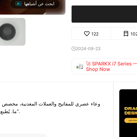
ابحث عن أشباهها
122
10
2024-09-23

🚀 SPARKX i7 Series
Shop Now
وعاء عصري للمفاتيح والعملات المعدنية، مخصص لجم
يُطبع بسطح أملس أو باستخدام خيار "الجلد الضبابي".
ما.