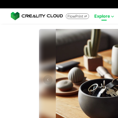
Explore
FlowPrint

