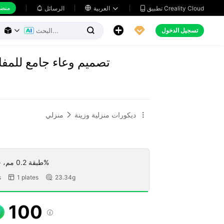
منضد
تطبيق Creality Cloud
العربية

الرسائل





تسجيل الدخول



تصميم وعاء جامع للمفات
ديكورات منزلية وزينة
منزلي


طبقة 0.2 مم، جداران، تعبئة 15%
s
1 plates
23.34g


100
