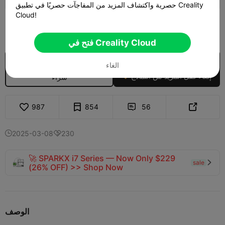
حصرية واكتشاف المزيد من المفاجآت حصريًا في تطبيق Creality
Cloud!
399

فتح في Creality Cloud
$7.99/Month
US$3.95
الغاء
إلغاء قفل المزيد من النماذج

شراء
987
854
56


2025-03-08
230


🚀 SPARKX i7 Series — Now Only $229
sale

(26% OFF) >> Shop Now
الوصف