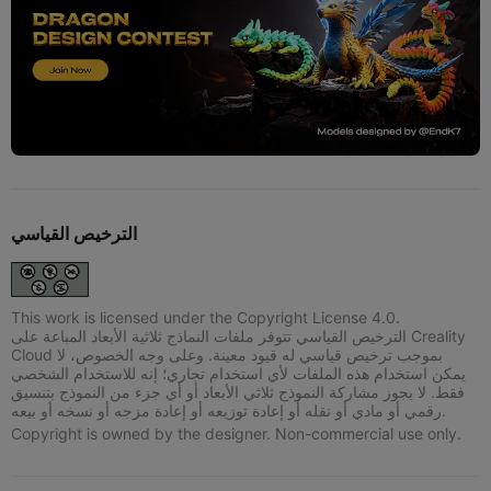
الترخيص القياسي
This work is licensed under the Copyright License 4.0.
الترخيص القياسي تتوفر ملفات النماذج ثلاثية الأبعاد المباعة على Creality
Cloud بموجب ترخيص قياسي له قيود معينة. وعلى وجه الخصوص، لا
يمكن استخدام هذه الملفات لأي استخدام تجاري؛ إنه للاستخدام الشخصي
فقط. لا يجوز مشاركة النموذج ثلاثي الأبعاد أو أي جزء من النموذج بتنسيق
رقمي أو مادي أو نقله أو إعادة توزيعه أو إعادة مزجه أو نسخه أو بيعه.
Copyright is owned by the designer. Non-commercial use only.