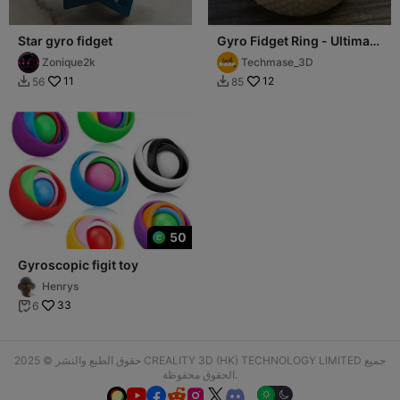
Star gyro fidget
Gyro Fidget Ring - Ultimate
Kinetic Desk & Pocket Toy!
Zonique2k
Techmase_3D
11
12
56
85


50
Gyroscopic figit toy
Henrys
33
6

حقوق الطبع والنشر © 2025 CREALITY 3D (HK) TECHNOLOGY LIMITED جميع
الحقوق محفوظة.





