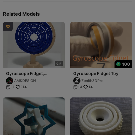
Related Models

100
G
I
F
Gyroscope Fidget,
Gyroscope Fidget Toy
Desktop Gyroscope
AMKDESIGN
Zenith3DPro
Model, 3D Desk Toys
114
14
11
14

