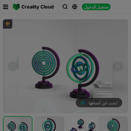

Creality Cloud
تسجيل الدخول




ابحث عن أشباهها