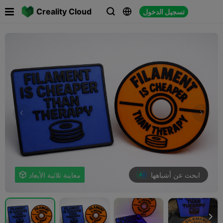

Creality Cloud
تسجيل الدخول



ابحث عن أشباهها
معاينة ثلاثية الأبعاد

