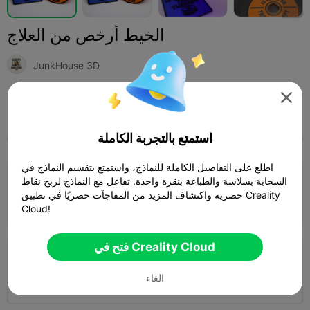
الخيط أرخص من العلاج
JunkHouse 3D

Print Settings (11)
أخرى
منزلي
إضافة



استمتع بالتجربة الكاملة
SPARK
K2 SE
K2
K2 Pro
K2 Plus
الجميع
اطلع على التفاصيل الكاملة للنماذج، واستمتع بتقسيم النماذج في
السحابة بسلاسة والطباعة بنقرة واحدة. تفاعل مع النماذج لربح نقاط
طبقة 0.2 مم، جداران، حشو 10% العلاج الدائري
حصرية واكتشاف المزيد من المفاجآت حصريًا في تطبيق Creality
المؤلف
52m 02s
1 plates
20.91g



Cloud!
فتح في Creality Cloud
طبقة 0.2 مم، جداران، حشو 15%
الغاء
المؤلف
01h 06m
1 plates
26.42g


