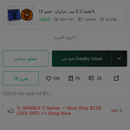
طبقة 0.2 مم، جداران، حشو 15%
المؤلف
54m 34s
1 plates
28.29g



رؤية المزيد

فتح في Creality Cloud
تقطيع سحابي

تعزيز
124
75
25



2025-08-28
148
12



🚀 SPARKX i7 Series — Now Only $229
sale

(26% OFF) >> Shop Now