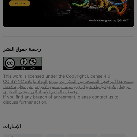
رخصة حقوق النشر
This work is licensed under the Copyright License 4.0.
CC BY-NC يسمح هذا الترخيص المستخدمين المكررين بتوزيع المواد وإعادة
مزجها وتكييفها والبناء عليها بأي وسيلة أو تنسيق لأغراض غير تجارية فقط،
وفقط طالما تم الإسناد إلى منشئ المحتوى.
If you find any breach of agreement, please contact us to
discuss further action.
الإشارات