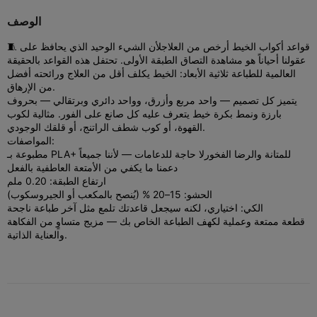
الوصف
🧵 قواعد أكواب الخيط أرخص من العلاج
لأن الشيء الوحيد الذي يحافظ على
عقولنا أحياناً هو مشاهدة التصاق الطبقة الأولى. تحتفل هذه القواعد بالحقيقة
العالمية للطباعة ثلاثية الأبعاد: الخيط يكلف أقل من العلاج ورائحته أفضل
من الإرهاق.
يتميز كل تصميم — واحد مربع وأزرق، وواحد دائري وبرتقالي — بحروف
بارزة ونمط بكرة خيط يتعرف عليه كل صانع على الفور. مثالية لكوب
القهوة، أو كوب شطف الراتنج، أو قلقك الوجودي.
المواصفات:
مطبوعة بـ PLA+ للمتانة والرضا الفخور
لا حاجة للدعامات — لأننا جميعاً
دعمنا ما يكفي من الأمتعة العاطفية بالفعل
ارتفاع الطبقة: 0.20 ملم
الحشو: 15–20 % (يُنصح بالمكعب أو الجيروسكوب)
الكي: اختياري، لكنه سيجعل قاعدتك تلمع مثل آخر طباعة ناجحة
قطعة ممتعة وعملية لكهف الطباعة الخاص بك — مزيج متساوٍ من الفكاهة
والعناية الذاتية.