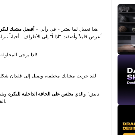
هذا تعديل لما يعتبر - في رأيي -
أفضل مشبك لبكرة
أعرض قليلاً وأضفت "آذاناً" إلى الأطراف. أحياناً تنز
إنها طباعة تستغرق 12 دقيقة فقط على K1C، لذا يرجى المحاولة!
لقد جربت مشابك مختلفة، وتميل إلى فقدان شكلها 
هذا مشبك مرن على شكل حرف S "نابض" والذي
يجلس على الحافة الداخلية للبكرة
ويث
الخيط بإحكام ويناسب معظم أنواع بكرات 1 كجم.