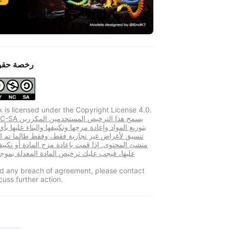
رخصة حقو
k is licensed under the Copyright License 4.0.
CC BY-NC-SA يسمح هذ
بتوزيع المواد وإعادة مزجها وتكييفها والبناء عليها بأ
تنسيق لأغراض غير تجارية فقط، وفقط طالما تم ال
منشئ المحتوى. إذا قمت بإعادة مزج المادة أو تكييفها
عليها، فيجب عليك ترخيص المادة المعدلة بم
ind any breach of agreement, please contact
cuss further action.