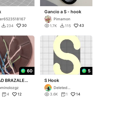
k
Gancio a S - hook
er6523518167
Pimamon
30

43
234
1.7K
115


60
5
AD BRAZALETS
S Hook
minolozgz
Deleted
Account9207561
12

14
4
3.6K
1


325