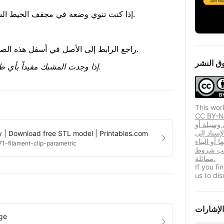
أوصي بطباعته باستخدام ABS أو PETG إذا كنت تنوي وضعه في مجفف الخيط الساخن.
كل الفضل لـ @Whity على Printables. راجع الرابط إلى الأصل في أسفل هذه الصفحة.
ق النشر
إذا وجدت المشبك مفيداً بأي طريقة... يرجى ترك إعجاب ومشاركة تصميماتك.
This wor
ا الترخيص المستخدمين المكررين
ي وسيلة أو
إسناد إلى
ty | Download free STL model | Printables.com
 أو البناء
1-filament-clip-parametric
وجب شروط
مماثلة.
If you f
us to dis
الإشارات
age