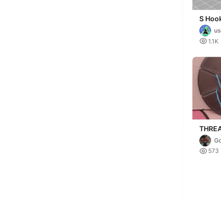
S Hoo
us

1.1K
THRE
TOOL
Go

573