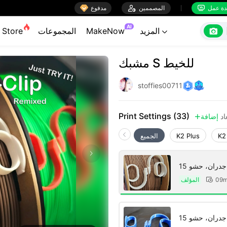

ة عمل
المصممين

مدفوع


AI

المزيد
MakeNow
المجموعات
Store

مشبك S للخيط
stoffies00711
Print Settings (33)
اد
إضافة

K2
K2 Plus
الجميع
المؤلف
09m
