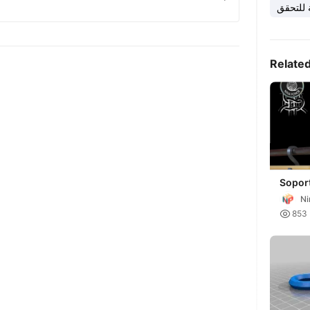
 للتحقق
Relate
Soport
macr
Ni

853