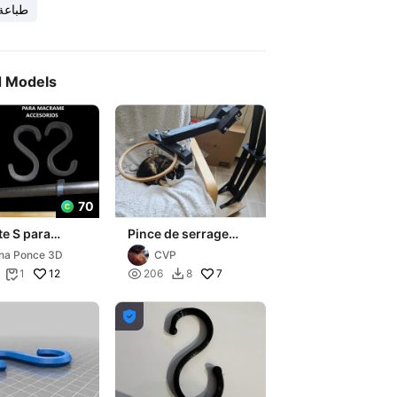
طباعة
d Models
70
e S para
Pince de serrage
ame
pour tambour à
na Ponce 3D
CVP
broder
12

7
1
206
8


