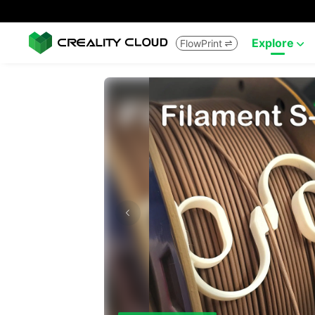
Explore
FlowPrint

