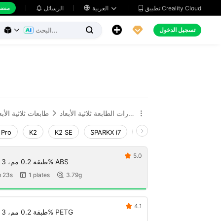
منضد
تطبيق Creality Cloud
العربية

الرسائل





تسجيل الدخول



إكسسوارات الطابعة ثلاثية الأبعاد
طابعات ثلاثية الأبع


 Pro
K2
K2 SE
SPARKX i7
Creality Hi
Ender-3 V
5.0

طبقة 0.2 مم، 3 جدران، حشو 15% ABS
 23s
1 plates
3.79g


4.1

طبقة 0.2 مم، 3 جدران، حشو 15% PETG