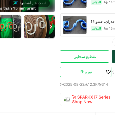
المؤلف
14m

ابحث عن أشباهها

المؤلف
15m

تقطيع سحابي
3
تعزيز

2025-08-23
12.3K
314



🚀 SPARKX i7 Series
Shop Now