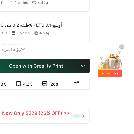
 0s
1 plates
4.44g


طبقة 0.2 مم، 3 جدران، حشو 15% PETG أوسع-0.1
 09s
1 plates
4.58g


رؤية المزيد

Open with Creality Print

هدايا مجانية
.3K
4.2K
288


 — Now Only $229 (26% OFF) >>
sale
