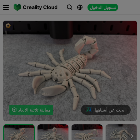

Creality Cloud
تسجيل الدخول



ابحث عن أشباهها
معاينة ثلاثية الأبعاد

