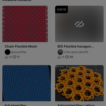
NSFW

Chain Flexible Mesh
BIG Flexible hexagon
fabric mesh (its not bad
graysonfop
LinkLayerLabsOG
look the desc)
17
39
26
16


full sheet flex
Articulated Flex Lattice