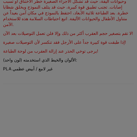
وحيوانات أليفة، حيث قد تشكل الأجزاء الصغيرة خطر الاختناق أو تسبب
إصابات. تجنب تطبيق قوة كبيرة، حيث قد يتلف النموذج ويخلق شظايا
خطرة. بعد الطباعة ثلاثية الأبعاد، احتفظ بالنموذج في مكان آمن بعيداً عن
متناول الأطفال والحيوانات الأليفة. اتبع احتياطات السلامة هذه للاستخدام
الآمن.
لا تقم بتصغير حجم العقرب أكثر من ذلك وإلا فلن تعمل التوصيلات بعد الآن!
إذا طبقت قوة كبيرة جداً على الأرجل فقد تنكسر لأن التوصيلات صغيرة!
يرجى توخي الحذر عند إزالة العقرب من لوحة الطباعة!
الألوان والخيط الذي استخدمته (لون واحد):
PLA غير لامع / أبيض عظمي