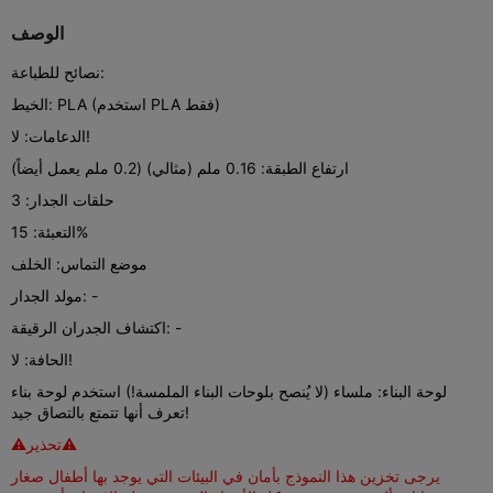
الوصف
نصائح للطباعة:
الخيط: PLA (استخدم PLA فقط)
الدعامات: لا!
ارتفاع الطبقة: 0.16 ملم (مثالي) (0.2 ملم يعمل أيضاً)
حلقات الجدار: 3
التعبئة: 15%
موضع التماس: الخلف
مولد الجدار: -
اكتشاف الجدران الرقيقة: -
الحافة: لا!
لوحة البناء: ملساء (لا يُنصح بلوحات البناء الملمسة!) استخدم لوحة بناء
تعرف أنها تتمتع بالتصاق جيد!
⚠تحذير⚠
يرجى تخزين هذا النموذج بأمان في البيئات التي يوجد بها أطفال صغار