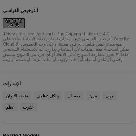
الترخيص القياسي
This work is licensed under the Copyright License 4.0.
الترخيص القياسي تتوفر ملفات النماذج ثلاثية الأبعاد المباعة على Creality
Cloud بموجب ترخيص قياسي له قيود معينة. وعلى وجه الخصوص، لا
يمكن استخدام هذه الملفات لأي استخدام تجاري؛ إنه للاستخدام الشخصي
فقط. لا يجوز مشاركة النموذج ثلاثي الأبعاد أو أي جزء من النموذج بتنسيق
رقمي أو مادي أو نقله أو إعادة توزيعه أو إعادة مزجه أو نسخه أو بيعه.
الإشارات
مرن
مرن
مفصلي
هيكل عظمي
متعدد الألوان
عقرب
عظم
Related Models