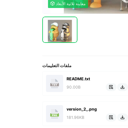
معاينة ثلاثية الأبعاد

ملفات التعليمات
README.txt
90.00B


version_2_.png
181.96KB

