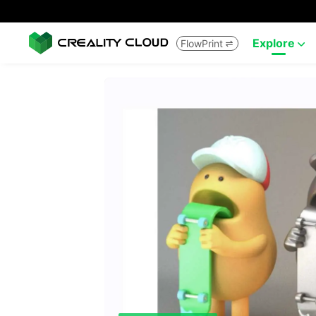
Explore
FlowPrint

