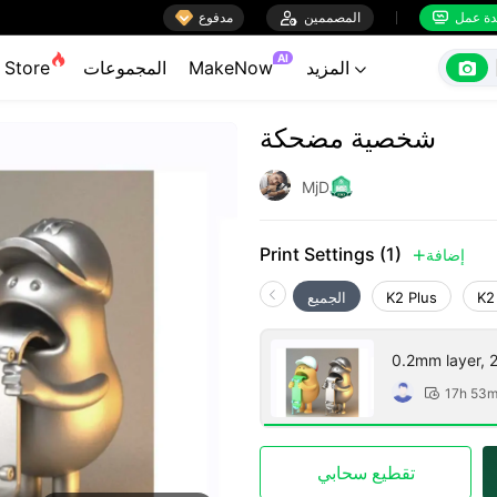

ة عمل
المصممين

مدفوع


AI

المزيد
MakeNow
المجموعات
Store

شخصية مضحكة
MjD
Print Settings (1)
إضافة

K2
K2 Plus
الجميع
0.2mm layer, 2 
17h 53

تقطيع سحابي