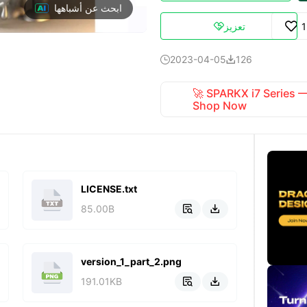
ابحث عن أشباهها
تعزيز

2023-04-05
126


🚀 SPARKX i7 Series
Shop Now
LICENSE.txt
85.00B


version_1_part_2.png
191.01KB

