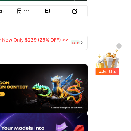
134
111


 — Now Only $229 (26% OFF) >>
sale

هدايا مجانية