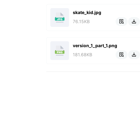
skate_kid.jpg
76.15KB


version_1_part_1.png
181.68KB

