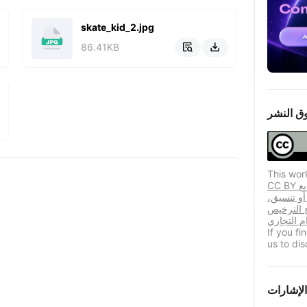
skate_kid_2.jpg
86.41KB


ق النشر
This wor
CC BY يسمح هذا الترخيص المستخدمين المكررين بتوزيع
 أو تنسيق،
ح الترخيص
If you f
us to dis
الإشارات