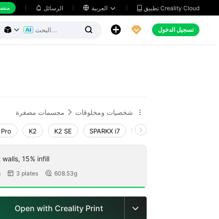
منضد
تطبيق Creality Cloud
العربية

الرسائل





تسجيل الدخول



شخصيات ومخلوقات
مجسمات مصغرة


 Pro
K2
K2 SE
SPARKX i7
Creality Hi
Ender-3 V
walls, 15% infill
m
3 plates
608.53g


Open with Creality Print
