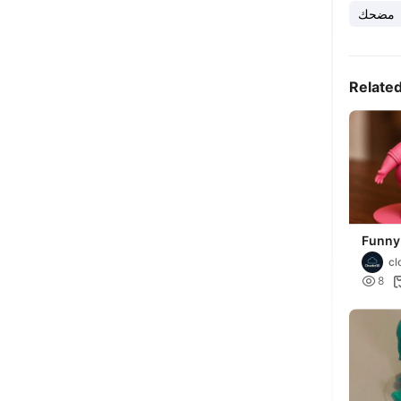
مضحك
Relate
Funny
Cartoo
cl
Styliz

8