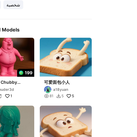
شخصية
d Models
199
 Chubby
可爱面包小人
n Character –
ouder3d
a18yuan
ed 3D Printable
1

5
81
5

