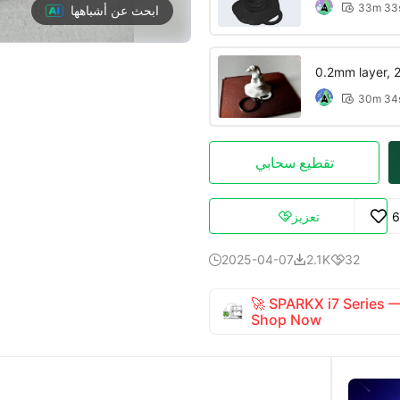
33m 33

ابحث عن أشباهها
0.2mm layer, 2 
30m 34

تقطيع سحابي
6
تعزيز

2025-04-07
2.1K
32



🚀 SPARKX i7 Series
Shop Now