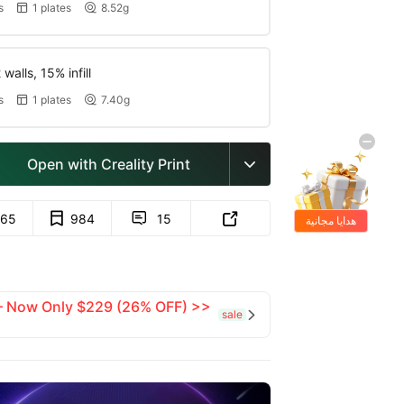
s
1 plates
8.52g


walls, 15% infill
s
1 plates
7.40g


Open with Creality Print

65
984
15


هدايا مجانية
 — Now Only $229 (26% OFF) >>
sale
