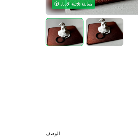
معاينة ثلاثية الأبعاد

الوصف