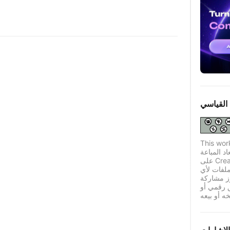
القياسي
This wor
اد المباعة
على Creality Cloud بموجب ترخيص قياسي له قيود معينة.
لفات لأي
ز مشاركة
ق رقمي أو