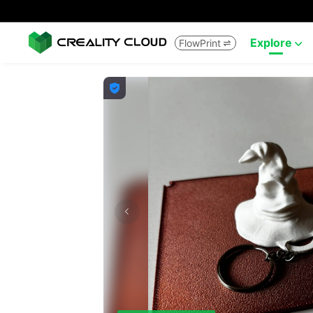
Explore
FlowPrint


