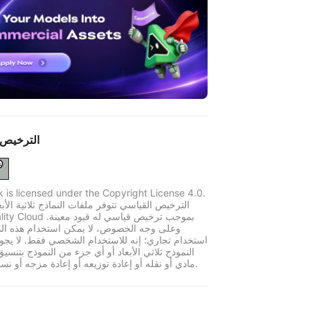
الترخيص 
k is licensed under the Copyright License 4.0.
الترخيص القياسي تتوفر ملفات النماذج ثلاثية الأبع
وعلى وجه الخصوص، لا يمكن استخدام هذه الم
استخدام تجاري؛ إنه للاستخدام الشخصي فقط. لا يجو
النموذج ثلاثي الأبعاد أو أي جزء من النموذج بتنسي
مادي أو نقله أو إعادة توزيعه أو إعادة مزجه أو نسخه أو بيعه.