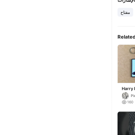
الإشارات
مفتاح
Relate
Harry 
keych
P

160