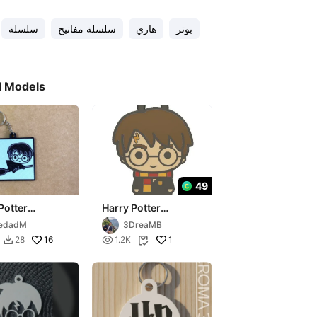
بوتر
هاري
سلسلة مفاتيح
سلسلة
d Models
49
Potter
Harry Potter
ain
Keychain v1
iedadM
3DreaMB
16

1
28
1.2K

