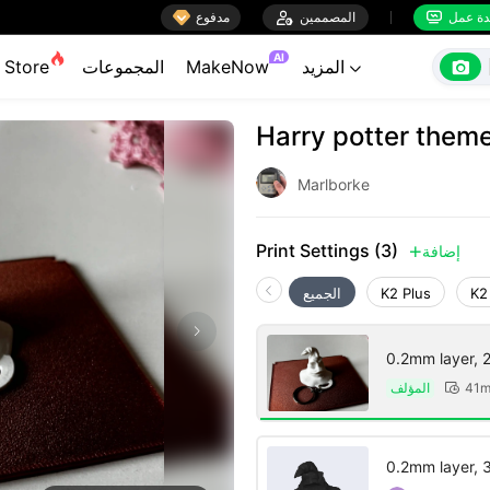

ة عمل
المصممين

مدفوع


AI

المزيد
MakeNow
المجموعات
Store

Harry potter them
Marlborke
Print Settings (3)
إضافة

K2
K2 Plus
الجميع
0.2mm layer, 2 
المؤلف
41m

0.2mm layer, 3 