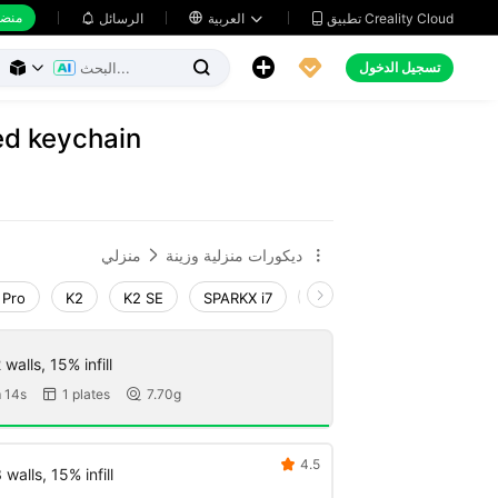
منضد
تطبيق Creality Cloud
العربية

الرسائل





تسجيل الدخول



ed keychain
ديكورات منزلية وزينة
منزلي


 Pro
K2
K2 SE
SPARKX i7
Creality Hi
Ender-3 V
walls, 15% infill
 14s
1 plates
7.70g


4.5

walls, 15% infill