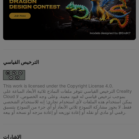
الترخيص القياسي
This work is licensed under the Copyright License 4.0.
الترخيص القياسي تتوفر ملفات النماذج ثلاثية الأبعاد المباعة على Creality
Cloud بموجب ترخيص قياسي له قيود معينة. وعلى وجه الخصوص، لا
يمكن استخدام هذه الملفات لأي استخدام تجاري؛ إنه للاستخدام الشخصي
فقط. لا يجوز مشاركة النموذج ثلاثي الأبعاد أو أي جزء من النموذج بتنسيق
رقمي أو مادي أو نقله أو إعادة توزيعه أو إعادة مزجه أو نسخه أو بيعه.
الإشارات