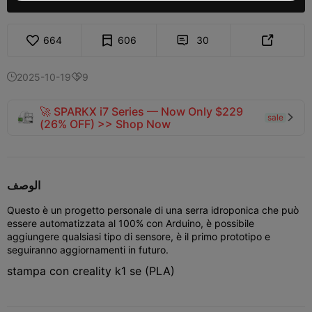
664
606
30


2025-10-19
9


🚀 SPARKX i7 Series — Now Only $229
sale

(26% OFF) >> Shop Now
الوصف
Questo è un progetto personale di una serra idroponica che può
essere automatizzata al 100% con Arduino, è possibile
aggiungere qualsiasi tipo di sensore, è il primo prototipo e
seguiranno aggiornamenti in futuro.
stampa con creality k1 se (PLA)