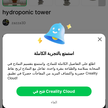
hydroponic tower
zazza3D
Print Settings (1)
أخرى
هوايات وعمل يدوي
إضافة




Cr
SPARKX i7
K2
K2 Pro
K2 Plus
الجميع
استمتع بالتجربة الكاملة
اطلع على التفاصيل الكاملة للنماذج، واستمتع بتقسيم النماذج في
0.2mm layer, 2 walls, 15% infill
السحابة بسلاسة والطباعة بنقرة واحدة. تفاعل مع النماذج لربح نقاط
16h 14m
3 plates
548.34g



حصرية واكتشاف المزيد من المفاجآت حصريًا في تطبيق Creality
Cloud!
101

فتح في Creality Cloud
الغاء
شراء