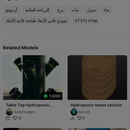
ماء
منزل
نبات
برج
الزراعة المائية
أردوينو
k1 k1c k1se
نموذج ثلاثي الأبعاد طباعة ثلاثية الأبعاد
Related Models
1,000
Table Top Hydroponic
Hydroponic tower section
Tower
SaskDesigns
Artx3D
12
3

