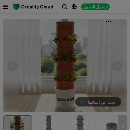

Creality Cloud
تسجيل الدخول



ابحث عن أشباهها
