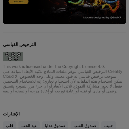
الترخيص القياسي
This work is licensed under the Copyright License 4.0.
الترخيص القياسي تتوفر ملفات النماذج ثلاثية الأبعاد المباعة على Creality
Cloud بموجب ترخيص قياسي له قيود معينة. وعلى وجه الخصوص، لا
يمكن استخدام هذه الملفات لأي استخدام تجاري؛ إنه للاستخدام الشخصي
فقط. لا يجوز مشاركة النموذج ثلاثي الأبعاد أو أي جزء من النموذج بتنسيق
رقمي أو مادي أو نقله أو إعادة توزيعه أو إعادة مزجه أو نسخه أو بيعه.
الإشارات
حبيب
صندوق القلب
صندوق هدايا
عيد الحب
قلب