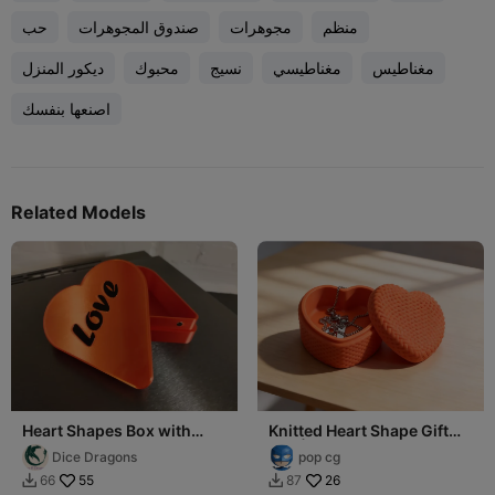
منظم
مجوهرات
صندوق المجوهرات
حب
مغناطيس
مغناطيسي
نسيج
محبوك
ديكور المنزل
اصنعها بنفسك
Related Models
Heart Shapes Box with
Knitted Heart Shape Gift
Magnetic Lid
Box | Valentine's Day
Dice Dragons
pop cg
55
26
66
87

