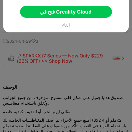
شراء
فتح في Creality Cloud
الغاء
213
135
3


2024-04-29
3


🚀 SPARKX i7 Series — Now Only $229
sale

(26% OFF) >> Shop Now
الوصف
صندوق هدايا جميل على شكل قلب منسوج، مزخرف من جميع الجوانب
ويُغلق باستخدام مغناطيس.
مثالي ليوم الحب أو لتقديمه كهدية خاصة.
اطبع جميع الأجزاء ثم أضف المغناطيسات الخاصة بك (3x2 ملم أو 4x2
ملم) باستخدام الغراء في الثقوب. تأكد من حصولك على القطبية الصحيحة
للمغناطيسات من القاعدة إلى الغطاء بحيث تنجذب المغناطيسات إلى بعضها