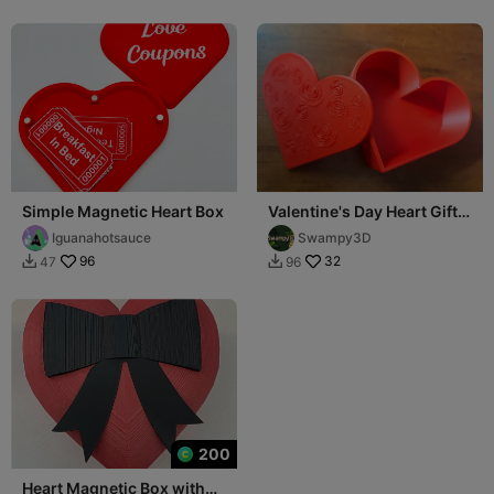
Simple Magnetic Heart Box
Valentine's Day Heart Gift
Box
Iguanahotsauce
Swampy3D
96
32
47
96


200
Heart Magnetic Box with