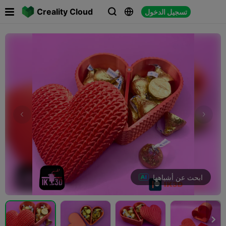

Creality Cloud
تسجيل الدخول



ابحث عن أشباهها
