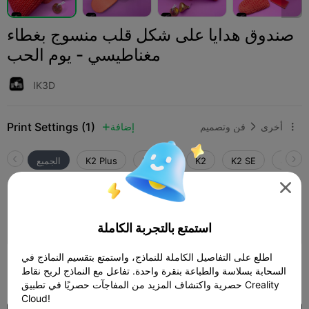
صندوق هدايا على شكل قلب منسوج بغطاء
مغناطيسي - يوم الحب
IK3D
Print Settings (1)
أخرى
فن وتصميم
إضافة



SPARK
K2 SE
K2
K2 Pro
K2 Plus
الجميع

طبقة 0.2 ملم، 3 جدران، ملء داخلي بنسبة
15%
08h 44m
5 plates
191.08g



استمتع بالتجربة الكاملة
اطلع على التفاصيل الكاملة للنماذج، واستمتع بتقسيم النماذج في
250
السحابة بسلاسة والطباعة بنقرة واحدة. تفاعل مع النماذج لربح نقاط

حصرية واكتشاف المزيد من المفاجآت حصريًا في تطبيق Creality
Cloud!