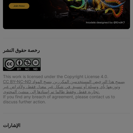
رخصة حقوق النشر
This work is licensed under the Copyright License 4.0.
CC BY-NC-ND يسمح هذا الترخيص المستخدمين المكررين بنسخ المواد
وتوزيعها بأي وسيلة أو تنسيق في شكل غير معدل فقط، ولأغراض غير
تجارية فقط، وفقط طالما تم إسنادها إلى منشئ المحتوى.
If you find any breach of agreement, please contact us to
discuss further action.
الإشارات