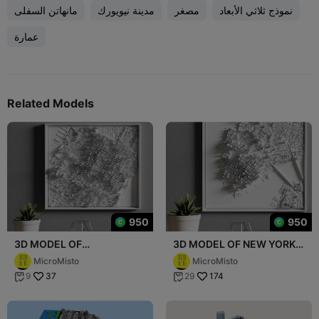
نموذج ثلاثي الأبعاد
مصغر
مدينة نيويورك
مانهاتن السفلى
عمارة
Related Models
950
950
3D MODEL OF
3D MODEL OF NEW YORK,
MANHATTAN MIDTOWN
MANHATTAN, DOWNTOWN
MicroMisto
MicroMisto
37
174
9
29

