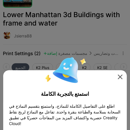
Lower Manhattan 3d Buildings with
frame and water
Jsierra88
Print Settings (2)
أدوات وتضاريس
مجسمات مصغرة
إضافة



SPARK
K2 SE
K2
K2 Pro
K2 Plus
الجميع

0.2mm layer, 2 walls, 15% infill
استمتع بالتجربة الكاملة
05h 23m
2 plates
124.63g



اطلع على التفاصيل الكاملة للنماذج، واستمتع بتقسيم النماذج في
السحابة بسلاسة والطباعة بنقرة واحدة. تفاعل مع النماذج لربح نقاط
0.2mm layer, 2 walls, 15% infill
حصرية واكتشاف المزيد من المفاجآت حصريًا في تطبيق Creality
Cloud!
10h 10m
5 plates
182.36g


