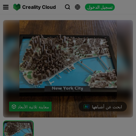

Creality Cloud
تسجيل الدخول



ابحث عن أشباهها
معاينة ثلاثية الأبعاد
