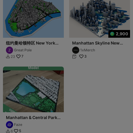
2,900
纽约曼哈顿特区 New York
Manhattan Skyline New
Manhattan District - Scale
York City – NYC
Great Pole
1xMerch
Model
Architecture 3D Model
7
3
23


Manhattan & Central Park
Model
Faze
5
6
