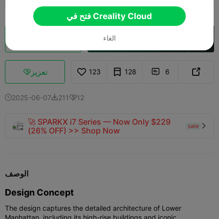
فتح في Creality Cloud
الغاء
فتح في Creality Cloud
تقطيع سحابي

تعزيز
123
128
6



2025-06-07
211
12



🚀 SPARKX i7 Series — Now Only $229
sale

(26% OFF) >> Shop Now
الوصف
Design Concept
The design captures the detailed architecture of Lower
Manhattan, including its high-rise buildings and iconic