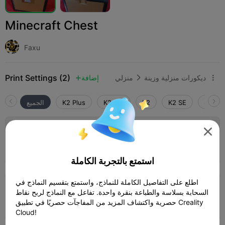
Minecraft Chest
Faxu
Print Settings (2)
ديكورات منزلية وزينة
منزلي
إضافة



SPARK
K2 SE
K2
K2 Pro
K2 Plus
الجميع
5.0

Only the models

المؤلف
15h 55m
11 plates


410.48g

استمتع بالتجربة الكاملة
5.0
اطلع على التفاصيل الكاملة للنماذج، واستمتع بتقسيم النماذج في

0.2mm layer, 2 walls, 15% infill
السحابة بسلاسة والطباعة بنقرة واحدة. تفاعل مع النماذج لربح نقاط
حصرية واكتشاف المزيد من المفاجآت حصريًا في تطبيق Creality
11h 21m
6 plates
312.06g



Cloud!