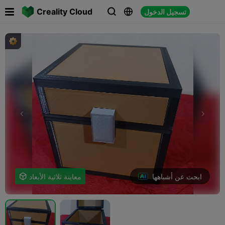

Creality Cloud
تسجيل الدخول



ابحث عن أشباهها
معاينة ثلاثية الأبعاد
