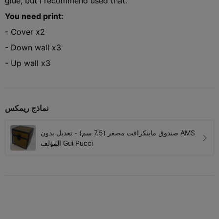
glue, but i recommend used that.
You need print:
- Cover x2
- Down wall x3
- Up wall x3
نماذج ريمكس
صندوق ماينكرافت مصغر (7.5 سم) - تعديل بدون AMS
Gui Pucci
المؤلف