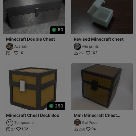
50
Minecraft Double Chest
Revised Minecraft chest
Avariam
win prints
10
102
1
251


250
Minecraft Chest Deck Box
Mini Minecraft Chest
(7.5cm) – Remix NO AMS
Tempname
Gui Pucci
132
94
27
256

