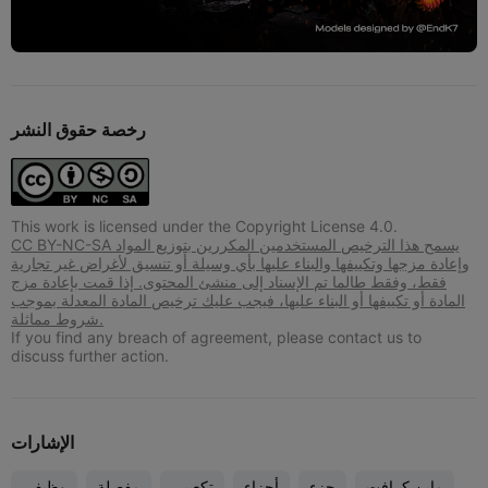
رخصة حقوق النشر
This work is licensed under the Copyright License 4.0.
CC BY-NC-SA يسمح هذا الترخيص المستخدمين المكررين بتوزيع المواد
وإعادة مزجها وتكييفها والبناء عليها بأي وسيلة أو تنسيق لأغراض غير تجارية
فقط، وفقط طالما تم الإسناد إلى منشئ المحتوى. إذا قمت بإعادة مزج
المادة أو تكييفها أو البناء عليها، فيجب عليك ترخيص المادة المعدلة بموجب
شروط مماثلة.
If you find any breach of agreement, please contact us to
discuss further action.
الإشارات
ماين كرافت
جزء
أجزاء
تكعيبي
مفصلة
وظيفي