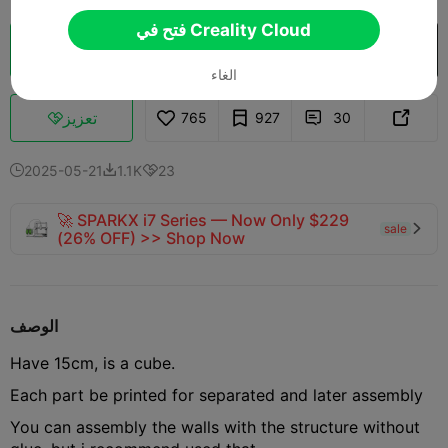
فتح في Creality Cloud
فتح في Creality Cloud
تقطيع سحابي

الغاء
تعزيز
765
927
30



2025-05-21
1.1K
23



🚀 SPARKX i7 Series — Now Only $229
sale

(26% OFF) >> Shop Now
الوصف
Have 15cm, is a cube.
Each part be printed for separated and later assembly
You can assembly the walls with the structure without