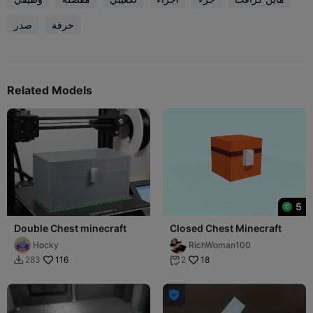
حرفة
صدر
Related Models
5
Double Chest minecraft
Closed Chest Minecraft
Hocky
RichWoman100
116
18
283
2


