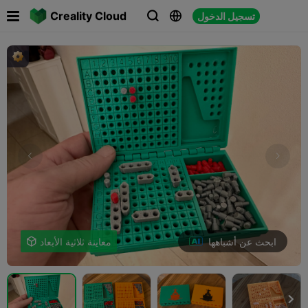

Creality Cloud
تسجيل الدخول



ابحث عن أشباهها
معاينة ثلاثية الأبعاد

