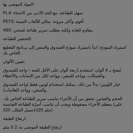
المواد الموصى بها:
PLA: سهل الطباعة، مع الحد الأدنى من الانحناء.
PETG: أقوى وأكثر مرونة، مثالي للألعاب المتينة.
ABS: مقاوم للغاية ولكنه يتطلب سرير طباعة مُسخن.
التحضير للطباعة:
استيراد النموذج: ابدأ باستيراد نموذج الصندوق والسفن إلى برنامج التقطيع
الخاص بك.
تعيين الألوان:
يُنصح بـ 4 ألوان: استخدم أربعة ألوان على الأقل للعبة – واحد للصندوق
والشبكات، وواحد للسفن، وواحد لكل من الإصابات والأخطاء.
خيار اللونين: بدلاً من ذلك، يمكنك استخدام لونين فقط (واحد للصندوق
والسفن، وواحد للعلامات).
الحجم والقياس: تحقق من أن الأجزاء تناسب سرير الطباعة الخاص بك.
معظم الأجزاء مضغوطة ويجب أن تناسب أسرّة الطباعة القياسية (على
سبيل المثال، 220x220 ملم).
ارتفاع الطبقة:
ارتفاع الطبقة الموصى به: 0.2 ملم