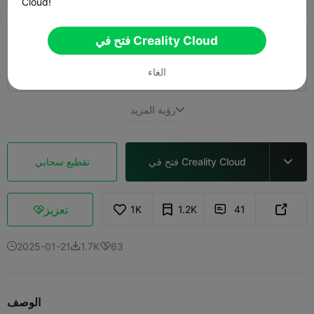
Cloud!
فتح في Creality Cloud
طبقة 0.2 ملم، جداران، تعبئة داخلية 15%
18h 50m
6 plates
313.80g



الغاء
رؤية المزيد

فتح في Creality Cloud
تقطيع سحابي

تعزيز
1K
1.2K
41



2025-01-21
1.7K
63



الوصف