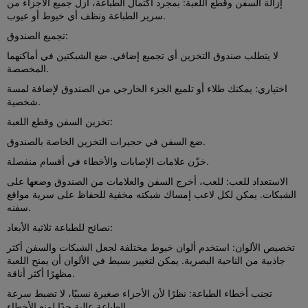
إزالة السفن وقطع اللعبة: بمجرد اكتمال الطباعة، أزل جميع الأجزاء من
سرير الطباعة ونظف أي خيوط أو عيوب.
تجميع الصندوق:
لا يتطلب صندوق التخزين أي تجميع إضافي. ضع الشبكتين في أماكنهما
المخصصة.
اختياري: يمكنك طلاء أو تلميع الجزء الخارجي من الصندوق لإضافة لمسة
شخصية.
تخزين السفن وقطع اللعبة:
ضع السفن في حجيرات التخزين الخاصة بالصندوق.
خزّن علامات الإصابات والأخطاء في أقسام منفصلة.
الاستعداد للعب: للعب، أخرج السفن والعلامات من الصندوق وضعها على
الشبكات. يمكن لكل لاعب إمساك شبكته مخفية للحفاظ على سرية مواقع
سفنه.
نصائح للطباعة ثلاثية الأبعاد:
تخصيص الألوان: استخدم ألوان خيوط مختلفة لجعل الشبكات والسفن أكثر
جاذبية من الناحية البصرية. يمكن لتغيير بسيط في الألوان أن يمنح اللعبة
مظهرًا أكثر أناقة.
تجنب أخطاء الطباعة: نظرًا لأن الأجزاء صغيرة نسبيًا، لا تضبط سرعة
الطباعة عالية جدًا لمنع الأخطاء.