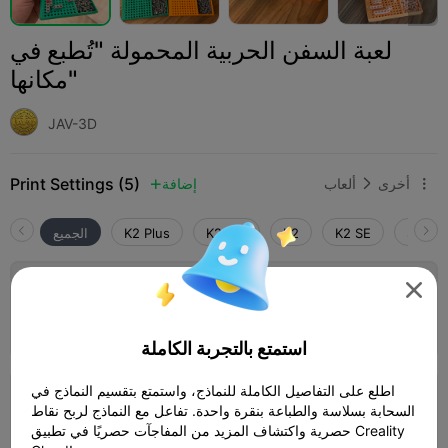
لعبة السفن الحربية المحمولة "تُطبع في
مكانها"
JAV-3D
Print Settings (5)
أخرى
ألعاب
إضافة



SPARK
K2 SE
K2
K2 Pro
K2 Plus
الجميع

طبقة 0.2 ملم، جداران، تعبئة داخلية 15%
المؤلف
07h 56m
6 plates
185.94g



استمتع بالتجربة الكاملة
اطلع على التفاصيل الكاملة للنماذج، واستمتع بتقسيم النماذج في
طبقة 0.2 ملم، جداران، تعبئة داخلية 15%
السحابة بسلاسة والطباعة بنقرة واحدة. تفاعل مع النماذج لربح نقاط
حصرية واكتشاف المزيد من المفاجآت حصريًا في تطبيق Creality
13h 11m
3 plates
285.64g


