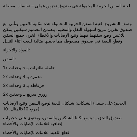
لعبة السفن الحربية المحمولة في صندوق تخزين عملي – تعليمات مفصلة
وصف المشروع: لعبة السفن الحربية المحمولة هذه مثالية للاعبين وتأتي مع
صندوق تخزين مريح لسهولة النقل والتنظيم. يتضمن التصميم شبكتين يمكن
للاعبين وضع سفنهما فيهما وتتبع الإصابات والأخطاء. تُخزن جميع السفن
وقطع اللعبة في صندوق مضغوط، مما يجعلها مثالية للعب أثناء التنقل.
المواد والأجزاء:
السفن:
1x حاملة طائرات بـ 5 وحدات
2x مدمرة بـ 4 وحدات
2x فرقاطة بـ 3 وحدات
2x زورق سريع بـ وحدتين
الشبكات: شبكتان للعبة لوضع السفن وتتبع الإصابات (الحجم: على سبيل
المثال، 10x10 مربع)
صندوق التخزين: يتسع لكلتا الشبكتين والسفن، ويحتوي على حجيرات
إضافية لعلامات الإصابات والأخطاء.
قطع اللعبة: علامات للإصابات والأخطاء.