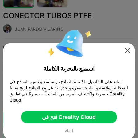
CONECTOR TUBOS PTFE
JUAN PARDO VILARIÑO
Print Settings (1)
إكسسوارات الطابعة ثلاثية الأبعاد
طابعات ثلاثية الأبعاد
إضافة




SPARK
K2 SE
K2
K2 Pro
K2 Plus
الجميع
استمتع بالتجربة الكاملة
0.2mm layer, 2 walls, 15% infill
اطلع على التفاصيل الكاملة للنماذج، واستمتع بتقسيم النماذج في
السحابة بسلاسة والطباعة بنقرة واحدة. تفاعل مع النماذج لربح نقاط
03m 04s
1 plates
0.52g



حصرية واكتشاف المزيد من المفاجآت حصريًا في تطبيق Creality
Cloud!
فتح في Creality Cloud
فتح في Creality Cloud
تقطيع سحابي

الغاء