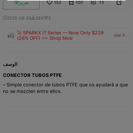
تعزيز
152
100
13



2025-08-24
384
3



🚀 SPARKX i7 Series — Now Only $229
sale

(26% OFF) >> Shop Now
الوصف
CONECTOR TUBOS PTFE
-
Simple conector de tubos PTFE que os ayudará a que
no se mezclen entre ellos.