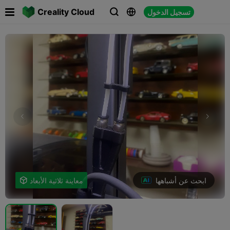

Creality Cloud
تسجيل الدخول



ابحث عن أشباهها
معاينة ثلاثية الأبعاد
