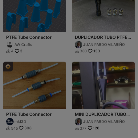
PTFE Tube Connector
DUPLICADOR TUBO PTFE
ENTRADA
AW Crafts
JUAN PARDO VILARIÑO
3
133
4
380


PTFE Tube Connector
MINI DUPLICADOR TUBOS
PTFE
mkl3D
JUAN PARDO VILARIÑO
308
126
545
377

