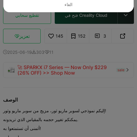
الغاء
فتح في Creality Cloud
تقطيع سحابي

تعزيز
145
152
3



2025-06-19
303
11



🚀 SPARKX i7 Series — Now Only $229
sale

(26% OFF) >> Shop Now
الوصف
إليكم نموذجي لسوبر ماريو ثور، مزيج من سوبر ماريو وثور!
يمكنكم تغيير حجمه بالمقياس الذي تريدونه.
أتمنى أن تستمتعوا به!