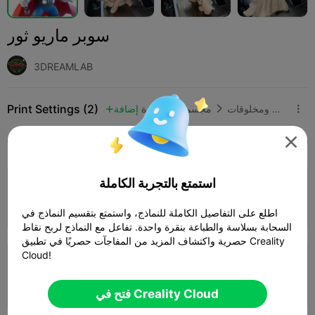
سوبر ماريو ثور
3DREAMLAB
Print Settings (2)
شخصيات ومخلوقات
مجسمات مصغرة
إضافة




SPARK
K2 SE
K2
K2 Pro
K2 Plus
الجميع
3.8

استمتع بالتجربة الكاملة
طبقة 0.2 ملم، جداران، تعبئة 10%
10h 15m
1 plates
169.64g



اطلع على التفاصيل الكاملة للنماذج، واستمتع بتقسيم النماذج في
السحابة بسلاسة والطباعة بنقرة واحدة. تفاعل مع النماذج لربح نقاط
حصرية واكتشاف المزيد من المفاجآت حصريًا في تطبيق Creality
Cloud!
طبقة 0.2 ملم، جداران، تعبئة 15%
10h 43m
1 plates
150.50g



فتح في Creality Cloud