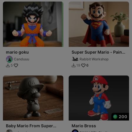
mario goku
Super Super Mario - Paint
Ready
Canduuu
Rabbit Workshop
6
5
19


200
Baby Mario From Super
Mario Bross
Mario Galaxy