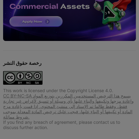
رخصة حقوق النشر
This work is licensed under the Copyright License 4.0.
CC BY-NC-SA يسمح هذا الترخيص المستخدمين المكررين بتوزيع المواد
وإعادة مزجها وتكييفها والبناء عليها بأي وسيلة أو تنسيق لأغراض غير تجارية
فقط، وفقط طالما تم الإسناد إلى منشئ المحتوى. إذا قمت بإعادة مزج
المادة أو تكييفها أو البناء عليها، فيجب عليك ترخيص المادة المعدلة بموجب
شروط مماثلة.
If you find any breach of agreement, please contact us to
discuss further action.