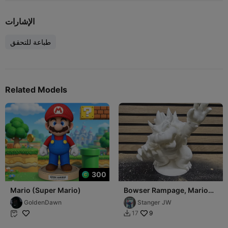
الإشارات
طباعة للتحقق
Related Models
300
Mario (Super Mario)
Bowser Rampage, Mario
brothers
GoldenDawn
Stanger JW
9
17

