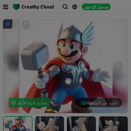

Creality Cloud
تسجيل الدخول




ابحث عن أشباهها
معاينة ثلاثية الأبعاد
