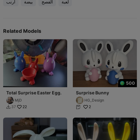
لعبة
الفصح
بيضة
أرنب
Related Models
500
Total Surprise Easter Egg.
Surprise Bunny
MjD
HG_Design
22
2
37

