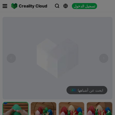

Creality Cloud
تسجيل الدخول



ابحث عن أشباهها
