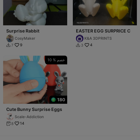
Surprise Rabbit
EASTER EGG SURPRICE C
CosyMaker
K&A 3DPRINTS
9
4
7
3


10 % خصم
180
Cute Bunny Surprise Eggs
Scale-Addiction
14
8
