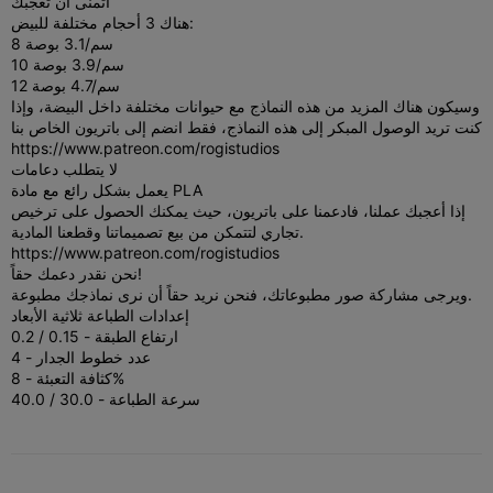
أتمنى أن تعجبك
هناك 3 أحجام مختلفة للبيض:
8 سم/3.1 بوصة
10 سم/3.9 بوصة
12 سم/4.7 بوصة
وسيكون هناك المزيد من هذه النماذج مع حيوانات مختلفة داخل البيضة، وإذا
كنت تريد الوصول المبكر إلى هذه النماذج، فقط انضم إلى باتريون الخاص بنا
https://www.patreon.com/rogistudios
لا يتطلب دعامات
يعمل بشكل رائع مع مادة PLA
إذا أعجبك عملنا، فادعمنا على باتريون، حيث يمكنك الحصول على ترخيص
تجاري لتتمكن من بيع تصميماتنا وقطعنا المادية.
https://www.patreon.com/rogistudios
نحن نقدر دعمك حقاً!
ويرجى مشاركة صور مطبوعاتك، فنحن نريد حقاً أن نرى نماذجك مطبوعة.
إعدادات الطباعة ثلاثية الأبعاد
ارتفاع الطبقة - 0.15 / 0.2
عدد خطوط الجدار - 4
كثافة التعبئة - 8%
سرعة الطباعة - 30.0 / 40.0