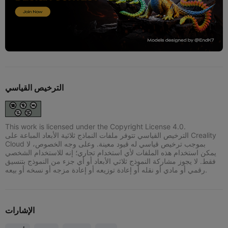
الترخيص القياسي
This work is licensed under the Copyright License 4.0.
الترخيص القياسي تتوفر ملفات النماذج ثلاثية الأبعاد المباعة على Creality
Cloud بموجب ترخيص قياسي له قيود معينة. وعلى وجه الخصوص، لا
يمكن استخدام هذه الملفات لأي استخدام تجاري؛ إنه للاستخدام الشخصي
فقط. لا يجوز مشاركة النموذج ثلاثي الأبعاد أو أي جزء من النموذج بتنسيق
رقمي أو مادي أو نقله أو إعادة توزيعه أو إعادة مزجه أو نسخه أو بيعه.
الإشارات