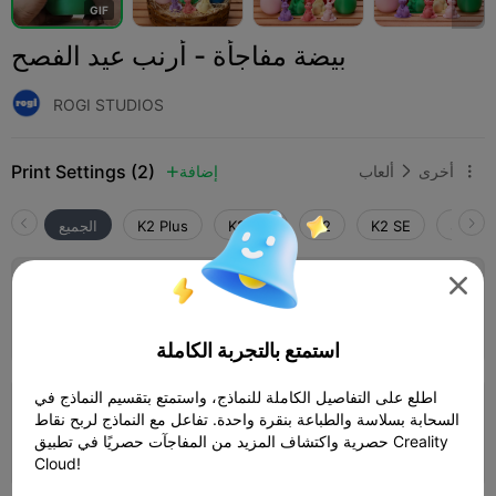
G
I
F
بيضة مفاجأة - أرنب عيد الفصح
ROGI STUDIOS
Print Settings (2)
أخرى
ألعاب
إضافة



SPARK
K2 SE
K2
K2 Pro
K2 Plus
الجميع

Ender 3 (KE) 0.4mm مع طبقة 2mm، جداران،
كثافة تعبئة 15% بدون دعامات
11h 11m
1 plates
154.85g



استمتع بالتجربة الكاملة
اطلع على التفاصيل الكاملة للنماذج، واستمتع بتقسيم النماذج في
طبقة CrealityHi_4Color_0.2mm، جداران،
السحابة بسلاسة والطباعة بنقرة واحدة. تفاعل مع النماذج لربح نقاط
كثافة تعبئة 15%
حصرية واكتشاف المزيد من المفاجآت حصريًا في تطبيق Creality
12h 26m
1 plates
284.33g



Cloud!