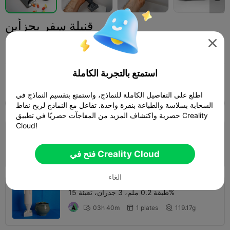
قنبلة سفر بجزأين

Valeria Momo Mattia
استمتع بالتجربة الكاملة
Print Settings (3)
أخرى
منزلي
إضافة



اطلع على التفاصيل الكاملة للنماذج، واستمتع بتقسيم النماذج في
SPARK
K2 SE
K2
K2 Pro
K2 Plus
الجميع
السحابة بسلاسة والطباعة بنقرة واحدة. تفاعل مع النماذج لربح نقاط
حصرية واكتشاف المزيد من المفاجآت حصريًا في تطبيق Creality
Cloud!
طبقة 0.2 ملم، جداران، تعبئة 15%
المؤلف
03h 04m
3 plates


فتح في Creality Cloud
116.42g

الغاء
4.5

طبقة 0.2 ملم، 3 جدران، تعبئة 15%
03h 40m
1 plates
119.17g


