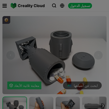

Creality Cloud
تسجيل الدخول



ابحث عن أشباهها
معاينة ثلاثية الأبعاد

