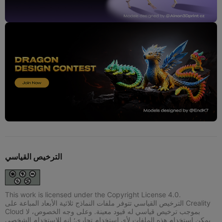
الترخيص القياسي
This work is licensed under the Copyright License 4.0.
الترخيص القياسي تتوفر ملفات النماذج ثلاثية الأبعاد المباعة على Creality
Cloud بموجب ترخيص قياسي له قيود معينة. وعلى وجه الخصوص، لا
يمكن استخدام هذه الملفات لأي استخدام تجاري؛ إنه للاستخدام الشخصي