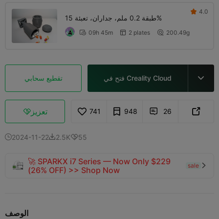
4.0

طبقة 0.2 ملم، جداران، تعبئة 15%
09h 45m
2 plates
200.49g



فتح في Creality Cloud
تقطيع سحابي

تعزيز
741
948
26



2024-11-22
2.5K
55



🚀 SPARKX i7 Series — Now Only $229
sale

(26% OFF) >> Shop Now
الوصف