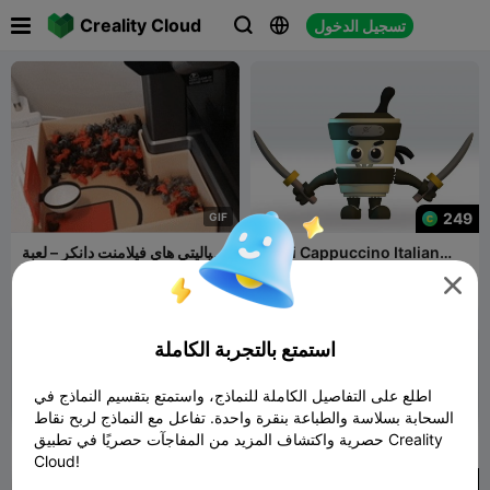

Creality Cloud
تسجيل الدخول



249
G
I
F
Flexi Cappuccino Italian
كرياليتي هاي فيلامنت دانكر – لعبة
Brainrot STL 3D Multicolor
سلة المهملات بشبكة كرة السلة

Creative
146
3mf 3D
FnFLab
3
130
2


Username
استمتع بالتجربة الكاملة
اطلع على التفاصيل الكاملة للنماذج، واستمتع بتقسيم النماذج في
السحابة بسلاسة والطباعة بنقرة واحدة. تفاعل مع النماذج لربح نقاط
حصرية واكتشاف المزيد من المفاجآت حصريًا في تطبيق Creality
Cloud!
239
239