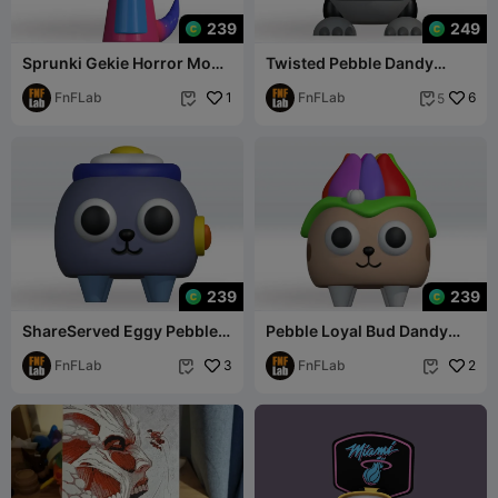
239
249
Sprunki Gekie Horror Mod
Twisted Pebble Dandy
STL 3D Multicolor 3mf 3D
World STL 3D Multicolor 3D
Model
FnFLab
1
Mul 3D Model
FnFLab
6
5


239
239
ShareServed Eggy Pebble
Pebble Loyal Bud Dandy
Dandy World STL 3D
World STL 3D Multicolor
Multicolor 3mf 3D
FnFLab
3
3mf 3D Model
FnFLab
2

