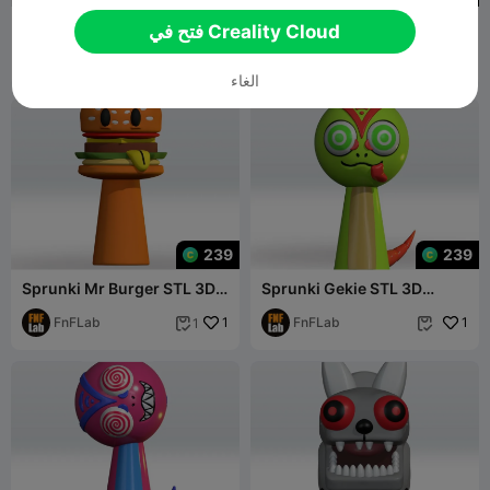
Sprunki Mercuy Horror STL
Sprunki Mercuy STL 3D
فتح في Creality Cloud
3D Multicolor 3mf 3D
Multicolor 3mf 3D Model
Model
FnFLab
1
Character Fana
FnFLab
1


الغاء
239
239
Sprunki Mr Burger STL 3D
Sprunki Gekie STL 3D
Multicolor 3mf 3D Model
Multicolor 3mf 3D Model
Character
FnFLab
1
Character
FnFLab
1
1

