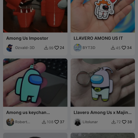
Among Us Impostor
LLAVERO AMONG US IT
Ozvald-3D
24
BYT3D
34
99
45


Among us keychan
Llavero Among Us x Majin
multicolor
Buu
Robert
37
Litolunar
38
108
72


Bossard