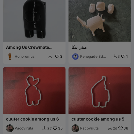
ميني بيكا
Among Us Crewmate
Miniature High Quality
Honoremus
3
Renegade 3d
1
3


printing
cuuter cookie among us 6
cuuter cookie among us 5
Pacoviruta
35
Pacoviruta
36
37
36

