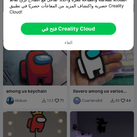
حصرية واكتشاف المزيد من المفاجآت حصريًا في تطبيق Creality
200
Cloud!
أمونج أس
قاطع كوكيز أمونغ أس
Pacoviruta
50
Nightmoon
5
54
2


فتح في Creality Cloud
الغاء
among us keychain
llavero among us varios
colores
titokun
71
Cuartero84
44
103
88

