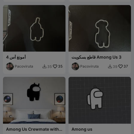
قاطع بسكويت Among Us 3
أمونغ أس 4
Pacoviruta
35
Pacoviruta
37
35
39


Among Us Crewmate with
Among us
Horns Wall Silhouette