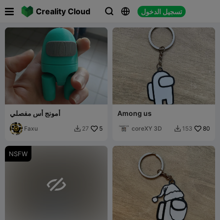

Creality Cloud
تسجيل الدخول



Among us
أمونج أس مفصلي
Faxu
5
coreXY 3D
80
27
153


NSFW
