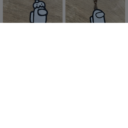
Among us halloween
Among us dead
coreXY 3D
65
coreXY 3D
66
74
75


Keychain Among Ghost
أمونج أس
Senki_86
8
Thorpedito
78
12
127

