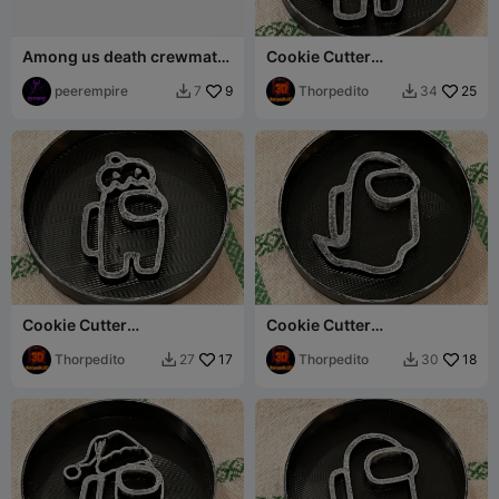
Among us death crewmate
Cookie Cutter
toy
Among_Us_Knife
peerempire
9
Thorpedito
25
7
34


Cookie Cutter
Cookie Cutter
Among_Us_Halloween
Among_Us_Dead
Thorpedito
17
Thorpedito
18
27
30

