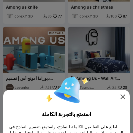
Among us knife
Among us christmas
coreXY 3D
77
coreXY 3D
87
85
106


🚀 Among Us - Wall Art
ديوراما أمونج أس | تصميم
Silhouette
معياري + بدون AMS + شخصية
Levanter
60
Taurus
28
241
34


Printlab3D

استمتع بالتجربة الكاملة
اطلع على التفاصيل الكاملة للنماذج، واستمتع بتقسيم النماذج في
السحابة بسلاسة والطباعة بنقرة واحدة. تفاعل مع النماذج لربح نقاط