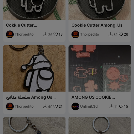
Cokkie Cutter
Cookie Cutter Among_Us
Among_Us_In_Christmas
Thorpedito
18
Thorpedito
26
26
31


AMONG US COOKIE
سلسلة مفاتيح Among Us
CUTTER
ناتيفيداد
Thorpedito
21
Unlimit.3d
15
49
11

