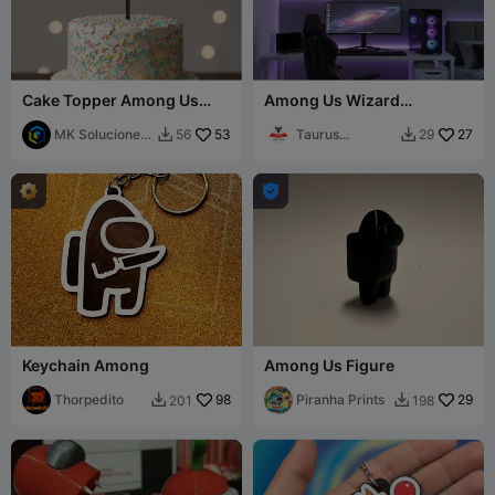
Cake Topper Among Us
Among Us Wizard
King
Silhouette - Minimalist Wall
MK Soluciones
53
Art
Taurus
27
56
29


3D
Printlab3D

Keychain Among
Among Us Figure
Thorpedito
98
Piranha Prints
29
201
198

