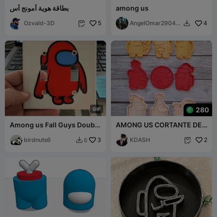
among us
بطاقة هوية أمونج أس
Ozvald-3D
5
AngelOmar29041
4


234
280
G
I
F
Among us Fall Guys Double
AMONG US CORTANTE DE
light switch cover
GALLETAS
birdnuts6
3
KDASH
2
6

