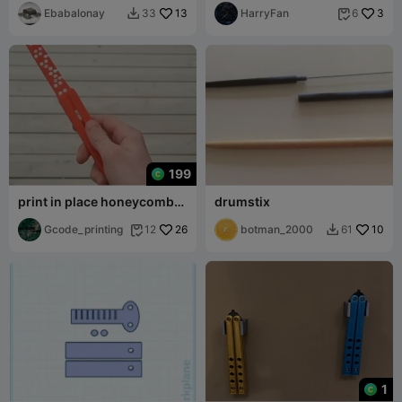
Ebabalonay
13
HarryFan
3
33
6


199
print in place honeycomb
drumstix
butterfly knife
Gcode_printing
26
botman_2000
10
12
61


1