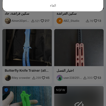
الغاء
سكين الفراشة
سكين فراشة، حاد
Ainon3Dprint
217
ABZ_Studio
13
521
76


cz
اختبار الفصل
Butterfly Knife Trainer (all
parts included)
Riley crowder
45
user2382519
53
299
300


779

NSFW
