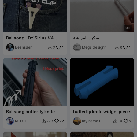
G
I
F
سكين الفراشة
Balisong LDY Sirius V4
Pocket Clip
BeansBen
4
Mega designn
4
2
8


Balisong butterfly knife
butterfly knife widget piece
M-D-L
22
my name i
5
273
14

