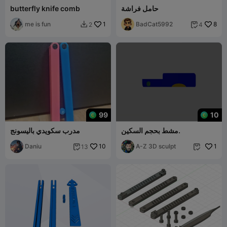
حامل فراشة
butterfly knife comb
me is fun
1
BadCat5992
8
2
4


99
10
مشط بحجم السكين.
مدرب سكويدي باليسونج
Daniu
10
A-Z 3D sculpt
1
13

