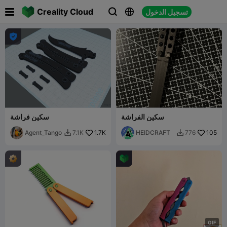

Creality Cloud
تسجيل الدخول




سكين الفراشة
سكين فراشة
Agent_Tango
1.7K
HEIDCRAFT
105
7.1K
776


G
I
F