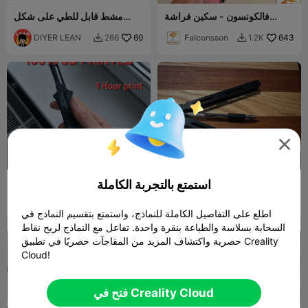
فالكونسون - سكين فراشة
مشط قابل للطي على شكل
للآيرسوفت
سكين فراشة
DIYER LEAN
60
Falconsson
643
266
1.2K



20
G
I
F
سكين فراشة قلم
لعبة فيدجيت سكين فراشة
استمتع بالتجربة الكاملة
بطباعة ثلاثية الأبعاد 100%
Sejrusak
2.8K
Nate prints
24
12K
12


اطلع على التفاصيل الكاملة للنماذج، واستمتع بتقسيم النماذج في
السحابة بسلاسة والطباعة بنقرة واحدة. تفاعل مع النماذج لربح نقاط
حصرية واكتشاف المزيد من المفاجآت حصريًا في تطبيق Creality
Cloud!
فتح في Creality Cloud