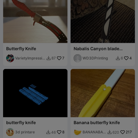
Butterfly Knife
Nabalis Canyon blade
inserts
VarietyImpressio
7
WD3DPrinting
4
87
6


n45
butterfly knife
Banana butterfly knife
3d printare
8
BANANABAN
217
46
620


ANA