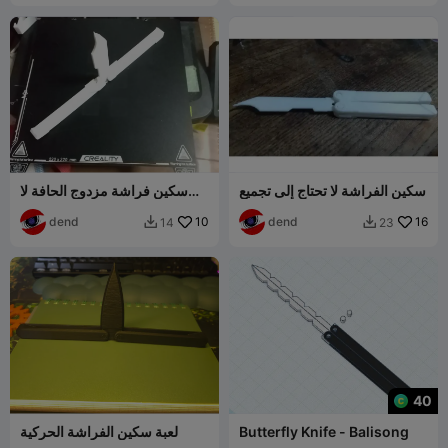
سكين الفراشة لا تحتاج إلى تجميع
سكين فراشة مزدوج الحافة لا
يحتاج إلى تجميع
dend
10
dend
16
14
23


40
Butterfly Knife - Balisong
لعبة سكين الفراشة الحركية