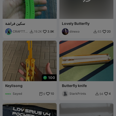
Lovely Butterfly
سكين فراشة
CRAFTTE
3.9K
dinexo
20
19.2K
63


CH3D
100
Keylisong
Butterfly knife
Sayed
10
StarkPrints
4
9
94

