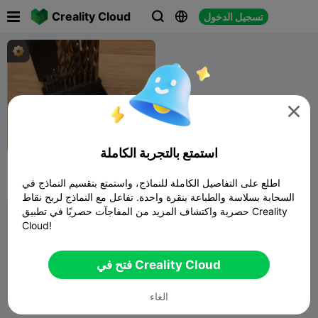

Creality Cloud
تسجيل الدخول




استمتع بالتجربة الكاملة
علبة لقم الثقب / صندوق لقم
الثقب - متري
اطلع على التفاصيل الكاملة للنماذج، واستمتع بتقسيم النماذج في
DGA
144
279

السحابة بسلاسة والطباعة بنقرة واحدة. تفاعل مع النماذج لربح نقاط
حصرية واكتشاف المزيد من المفاجآت حصريًا في تطبيق Creality
Cloud!
فتح في Creality Cloud
الغاء