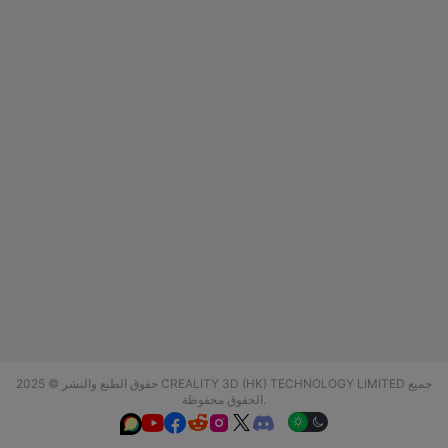
حقوق الطبع والنشر © 2025 CREALITY 3D (HK) TECHNOLOGY LIMITED جميع
الحقوق محفوظة.





