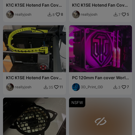
K1C K1SE Hotend Fan Cover
K1C K1SE Hotend Fan Cover
(Jedi Logo)
(Googly Eyes)
reallyjosh
8
reallyjosh
5
8
7


K1C K1SE Hotend Fan Cover
PC 120mm Fan cover World
(Resident Evil Umbrella)
of tanks logo
reallyjosh
11
3D_Print_OD
7
35
3


NSFW
