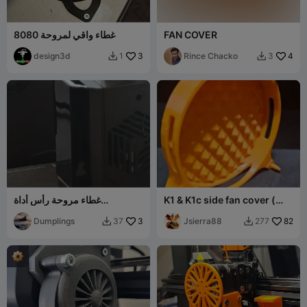
FAN COVER
غطاء واقي لمروحة 8080
design3d
3
Rince Chacko
4
1
3


K1 & K1c side fan cover (
غطاء مروحة رأس أداة
silencer )
ANYCUBIC Kobra 3 (هندسة
82
Jsierra88
3
عكسية)
Dumplings
37
277

