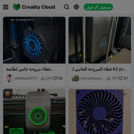

Creality Cloud
تسجيل الدخول



غطاء المروحة الجانبي لـ K2 pro
غطاء مروحة جانبي لطابعة
بقطر 75 ملم
Creality K1C
stoffies00711
95
razvanbosma
37
249
165


n