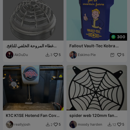
300
Fallout Vault-Tec Kobra
غطاء المروحة الخلفي للنافخ.
3\Kobra 3 V2 Print Head
ضوضاء أقل
AkDuDu
5
Fan Cover
Eskimo Pie
5
3


K1C K1SE Hotend Fan Cover
spider web 120mm fan
(Arkansas Razorbacks)
covers
reallyjosh
5
moody harden
5
2
12

