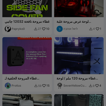
لوحة عرض مروحة علبة
غطاء مروحة نافخة 12032 جانبي
الحاسوب الشخصي
1
ליאל אוהבה
10
Papryko0
27
4


غطاء مروحة 120 ملم / لوحة
غطاء المروحة الخلفية لـ
فارغة لعلب الكمبيوتر EKWB و
Creality K1 SE
Protius
15
PHANTEKS
SevenYellowCube
4
59
9


s