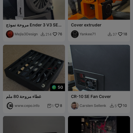
Cover extruder
مروحة نموذج Ender 3 V3 SE
5015 مع حامل مستشعر نيبيولا
Mejla3Design
76
Yankee71
18
214
37


50
CR-10 SE Fan Cover
غطاء مروحة 80 ملم
www.cepo.info
8
Carsten Sellenk
10
1
5

