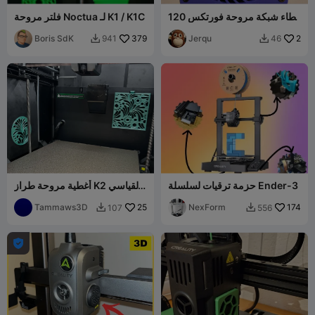
غطاء شبكة مروحة فورتكس 120
فلتر مروحة Noctua لـ K1 / K1C
مم
Boris SdK
379
Jerqu
2
941
46


حزمة ترقيات لسلسلة Ender-3
أغطية مروحة طراز K2 القياسي
بنمط زهري - غير مخصصة لـ K2
174
NexForm
25
Pro أو Plus
Tammaws3D
107
556


