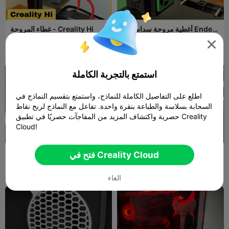
أغطية مروحة سداسية لـ Ender
غطاء المروحة - Creality Hi
3 V3 KE

Arda
377
JayOeschger
8
827
17


Tohumoğlu
(Arda TML)

استمتع بالتجربة الكاملة
اطلع على التفاصيل الكاملة للنماذج، واستمتع بتقسيم النماذج في
السحابة بسلاسة والطباعة بنقرة واحدة. تفاعل مع النماذج لربح نقاط
حصرية واكتشاف المزيد من المفاجآت حصريًا في تطبيق Creality
Cloud!
K1C K1SE Hotend Fan Cover
دبوس غطاء مروحة 40 ملم
فتح في Creality Cloud
(Creality Logo)
eb613819
3
reallyjosh
117
22
203


الغاء