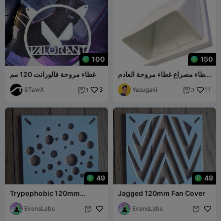
100
150
غطاء مصراع غطاء مروحة العادم
غطاء مروحة فالورانت 120 مم
Manrose
STawX
3
Yasugaki
11
1
3


49
49
Trypophobic 120mm
Jagged 120mm Fan Cover
Decorative Fan Cover
EvansLabs
EvansLabs

