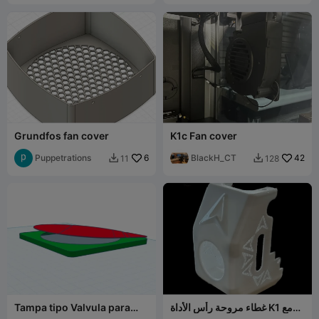
Grundfos fan cover
K1c Fan cover
Puppetrations
6
BlackH_CT
42
11
128


غطاء مروحة رأس الأداة K1 مع
Tampa tipo Valvula para
شبكات شعار كريليتي المنفذة
Fan120mm.stl