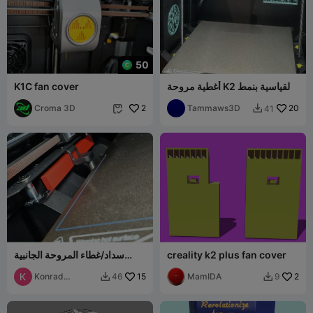
50
أغطية مروحة K2 القياسية بنمط
K1C fan cover
حلزوني - غير مخصصة لـ K2 Pro
20
Tammaws3D
أو Plus
2
Croma 3D
41


creality k2 plus fan cover
سداد/غطاء المروحة الجانبية
لطابعة K2
Konrad
15
MamIDA
2
46
9


Jeruszka