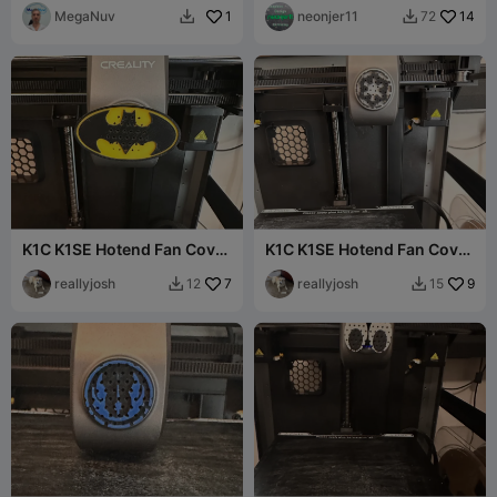
14
neonjer11
المصغرة
1
MegaNuv
72


K1C K1SE Hotend Fan Cover
K1C K1SE Hotend Fan Cover
(Batman Logo)
(Galactic Empire Logo)
reallyjosh
7
reallyjosh
9
12
15

