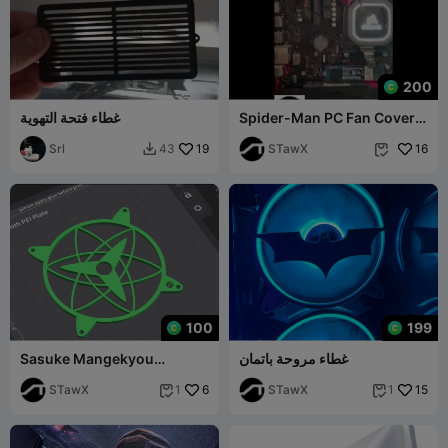
200
Spider-Man PC Fan Cover
غطاء فتحة التهوية
3D
Srl
19
STawX
16
43


100
199
غطاء مروحة باتمان
Sasuke Mangekyou
Sharingan Fan Cover
STawX
6
STawX
15
1
1

