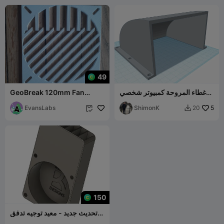
49
غطاء المروحة كمبيوتر شخصي
GeoBreak 120mm Fan
120 مم
Cover
EvansLabs
ShimonK
5
20


150
تحديث جديد - معيد توجيه تدفق
الهواء للمروحة الخلفية لسلسلة K