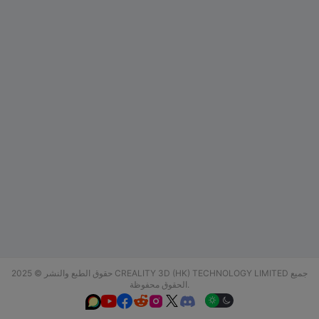
حقوق الطبع والنشر © 2025 CREALITY 3D (HK) TECHNOLOGY LIMITED جميع
الحقوق محفوظة.





