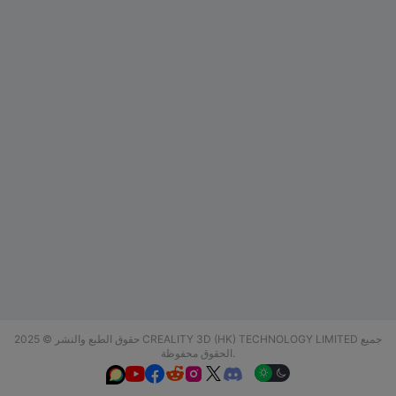
حقوق الطبع والنشر © 2025 CREALITY 3D (HK) TECHNOLOGY LIMITED جميع
الحقوق محفوظة.





