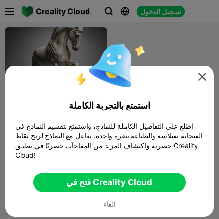

Creality Cloud
تسجيل الدخول




استمتع بالتجربة الكاملة
Cavalo lusitano
اطلع على التفاصيل الكاملة للنماذج، واستمتع بتقسيم النماذج في
T.C.
135
443

السحابة بسلاسة والطباعة بنقرة واحدة. تفاعل مع النماذج لربح نقاط
حصرية واكتشاف المزيد من المفاجآت حصريًا في تطبيق Creality
Cloud!
فتح في Creality Cloud
الغاء