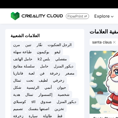
Explore
FlowPrint


فية العلامات
العلامات الشعبية
santa claus

الرجل العنكبوت
نقّار
تنين
مرن
ليغو
بوكيمون
طباعة سهلة
مفصلي
k2 بلس
حامل الهاتف
ديكور المنزل
حامل
سلسلة مفاتيح
مصغر
زخرفة
فن
لعبة
فانتازيا
زخرفي
لطيف
نحت
تمثال
حيوان
أنمي
الرئيسية
شكل
شخصية
إكسسوار
تمثال
هدية
ديكور المنزل
صندوق
stl
كوسبلاي
تخزين
اصنعها بنفسك
تصميم
قط
طاولة
سيارة
زخرفة