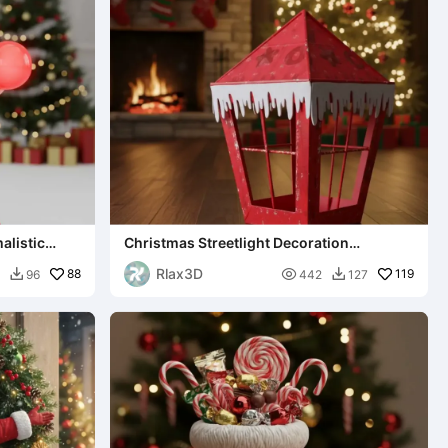
alistic
Christmas Streetlight Decoration
Lamppost Box Multiple uses
Rlax3D
88

119
96
442
127

