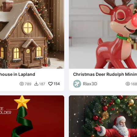
house in Lapland
Christmas Deer Rudolph Minim
zZzZ decoration
Rlax3D

154

789
187
168
