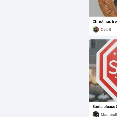
Christmas tre
OvisB
Santa please 
Masterali