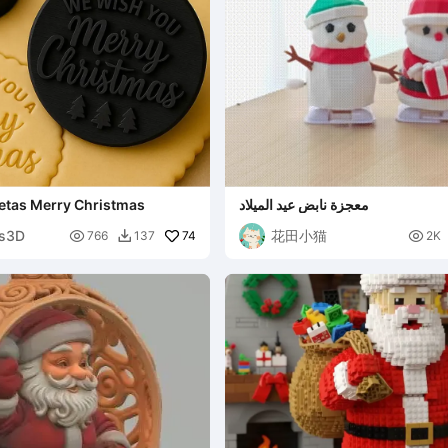
معجزة نابض عيد الميلاد
letas Merry Christmas
os3D
花田小猫

74

766
137
2K
