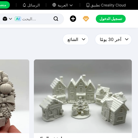
منضد
تطبيق Creality Cloud
العربية

الرسائل





تسجيل الدخول


