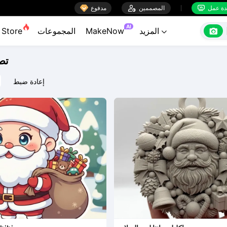

ة عمل
المصممين

مدفوع


AI

المزيد
MakeNow
المجموعات
Store

تص
إعادة ضبط