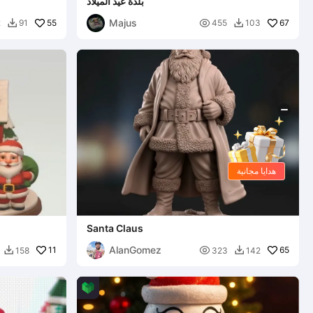
بلدة عيد الميلاد
Majus
55

67
2
91
455
103


هدايا مجانية
Santa Claus
AlanGomez
11

65
158
323
142

