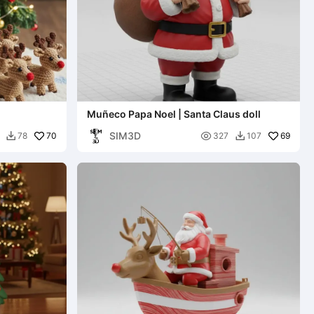
Muñeco Papa Noel | Santa Claus doll
SIM3D
70

69
78
327
107

