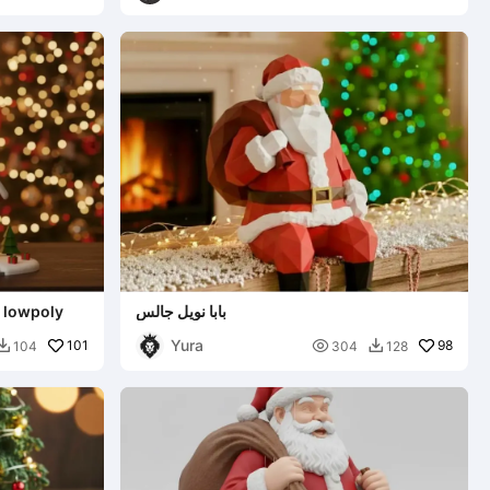
بابا نويل جالس
d lowpoly
Yura
101

98
104
304
128

