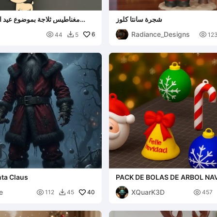
شجرة سانتا كلوز
مغناطيس ثلاجة بموضوع عيد المي
شجرة عيد الميلاد، حلوى العص
Radiance_Designs

6

44
5
12

nta Claus
PACK DE BOLAS DE ARBOL NA
e
XQuarK3D

40

112
45
457
