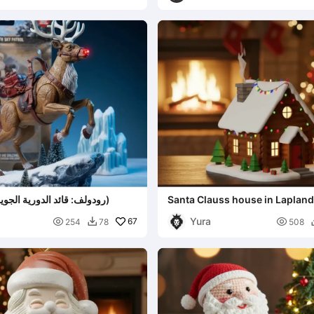
Santa Clauss house in Laplan
رودولف: قائد الدورية الجوية (رنة عيد الميلاد)
Yura

67

254
78
508
