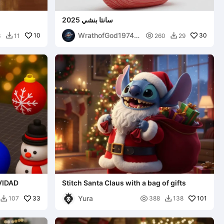
سانتا بنشي 2025
WrathofGod1974
10

30
3
11
260
29


3d
VIDAD
Stitch Santa Claus with a bag of gifts
Yura
33

101
107
388
138

