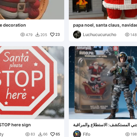
e decoration
papa noel, santa claus, navida
Luchucucurucho

23

479
205
148

ني المستكشف: الاستطلاع والمراقبة
STOP here sign
ty
Fifo

65

83
66
198
