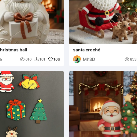
hristmas ball
santa croché
e
Mh3D

106

616
161
853
