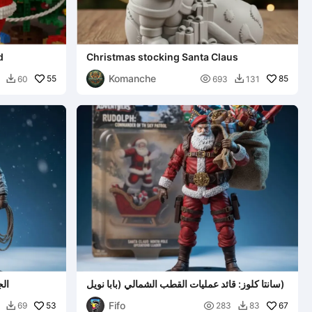
d
Christmas stocking Santa Claus
Komanche
55

85
60
693
131


سانتا كلوز: قائد عمليات القطب الشمالي (بابا نويل)
الج
Fifo
53

67
69
283
83

