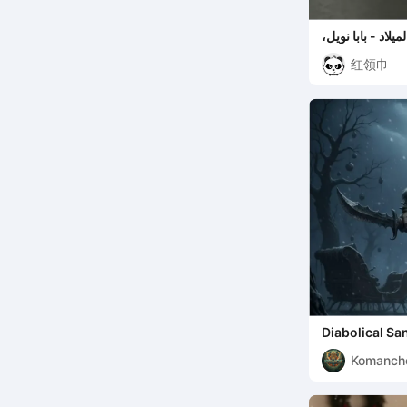
لاد - بابا نويل،
ا، الرنة، صندوق
红领巾
الهدايا، الجرس
Diabolical Sa
Komanch