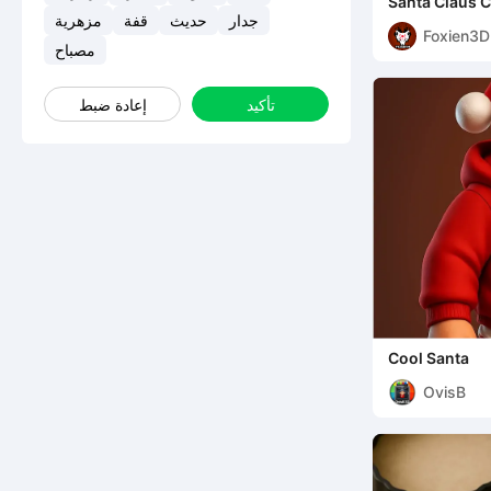
Santa Claus C
جدار
حديث
قفة
مزهرية
Foxien3D
مصباح
تأكيد
إعادة ضبط
Cool Santa
OvisB