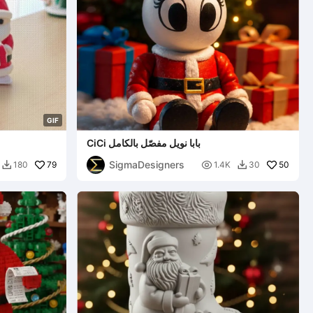
G
I
F
CiCi بابا نويل مفصّل بالكامل
SigmaDesigners
79

50
180
1.4K
30

