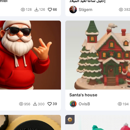
إكليل سانتا لعيد الميلاد
hibi
Stigern

66

128
126
38

Santa's house
OvisB

39

956
300
194
