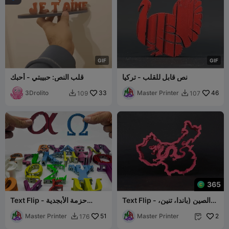
G
I
F
G
I
F
نص قابل للقلب - تركيا
قلب النص: حبيبتي - أحبك
3Drolito
33
Master Printer
46
109
107


365
Text Flip - الصين (باندا، تنين،
Text Flip - حزمة الأبجدية
12 ملف STL)
اليونانية 2
Master Printer
51
Master Printer
2
176

