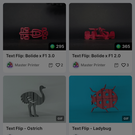
295
365
Text Flip: Bolide x F1 3.0
Text Flip: Bolide x F1 2.0
Master Printer
2
Master Printer
3


G
I
F
G
I
F
Text Flip - Ostrich
Text Flip - Ladybug