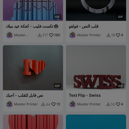
G
I
F
G
I
F
قلب النص - فولفو
تكست فليب - كعكة عيد ميلاد 🎂
Master
160
Master Printer
4
217
18


Printer
G
I
F
G
I
F
Text Flip - Swiss
نص قابل للقلب - أحبك
Master Printer
15
Master Printer
4
44
10

