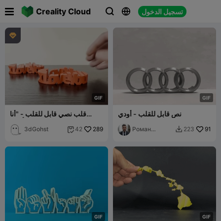

Creality Cloud
تسجيل الدخول




G
I
F
G
I
F
نص قابل للقلب - أودي
قلب نصي قابل للقلب - "أنا
أحبك"
3dGohst
289
Роман
91
42
223


Викторович
G
I
F
G
I
F