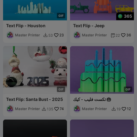
365
G
I
F
Text Flip - Houston
Text Flip - Jeep
Master Printer
23
Master Printer
36
53
22


G
I
F
G
I
F
تكست فليب - كيك 🎂
Text Flip: Santa Bust - 2025
Master Printer
74
Master Printer
12
135
19

