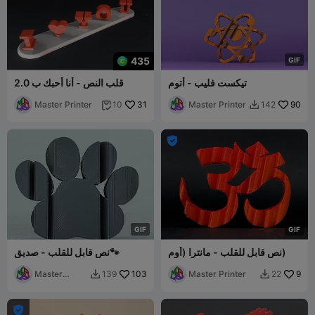
435
G
I
F
تيكست فليب - أتوم
قلب النص - أنا أحبك ب 2.0
Master Printer
31
Master Printer
90
10
142



G
I
F
G
I
F
نص قابل للقلب - مانترا (أوم)
نص قابل للقلب - صديق🐾
Master
103
Master Printer
9
139
22


Printer
