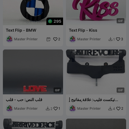
295
G
I
F
Text Flip - BMW
Text Flip - Kiss
Master Printer
2
Master Printer
3
1


G
I
F
G
I
F
تيكست فليب: علاقة مفاتيح |
قلب النص: حب - قلب
مرحباً - وداعاً |
Master Printer
1
Master Printer
2
2
4

