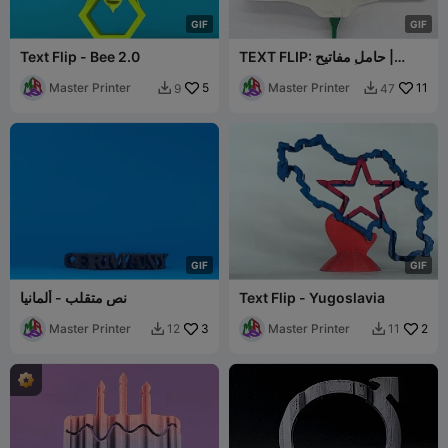
G
I
F
G
I
F
TEXT FLIP: حامل مفاتيح |
Text Flip - Bee 2.0
Mary Jane - 420 |
Master Printer
5
Master Printer
11
9
47


G
I
F
G
I
F
Text Flip - Yugoslavia
نص متقلب - ألمانيا
Master Printer
3
Master Printer
2
12
11

