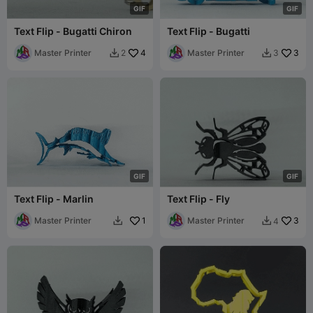
G
I
F
G
I
F
Text Flip - Bugatti Chiron
Text Flip - Bugatti
Master Printer
4
Master Printer
3
2
3


G
I
F
G
I
F
Text Flip - Marlin
Text Flip - Fly
Master Printer
1
Master Printer
3
4

