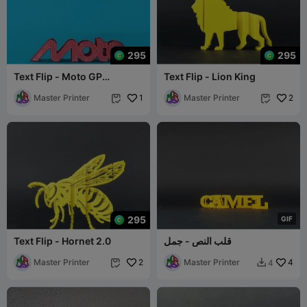
295
295
Text Flip - Moto GP
Text Flip - Lion King
Keychain
Master Printer
1
Master Printer
2


295
G
I
F
قلب النص - جمل
Text Flip - Hornet 2.0
Master Printer
2
Master Printer
4
4

