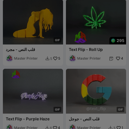
295
G
I
F
Text Flip - Roll Up
قلب النص - مجرد
Master Printer
5
Master Printer
4
5


G
I
F
G
I
F
قلب النص - جوجل
Text Flip - Purple Haze
Master Printer
4
Master Printer
1
6
3

