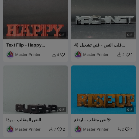
G
I
F
G
I
F
قلب النص - فني تشغيل (4
Text Flip - Happy
ملفات STL)
Thanksgiving
Master Printer
Master Printer
1
4
2


G
I
F
G
I
F
نص متقلب - ارتفع☀️
النص المتقلب - بوذا
Master Printer
2
Master Printer
4
7
2

