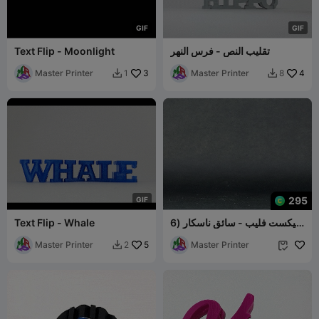
G
I
F
G
I
F
تقليب النص - فرس النهر
Text Flip - Moonlight
Master Printer
3
Master Printer
4
1
8


295
G
I
F
تيكست فليب - سائق ناسكار (6
Text Flip - Whale
ملفات STL)
Master Printer
5
Master Printer
2

