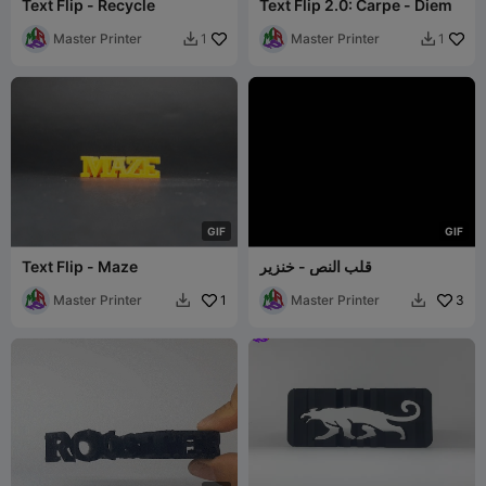
Text Flip - Recycle
Text Flip 2.0: Carpe - Diem
Master Printer
Master Printer
1
1


G
I
F
G
I
F
قلب النص - خنزير
Text Flip - Maze
Master Printer
1
Master Printer
3

