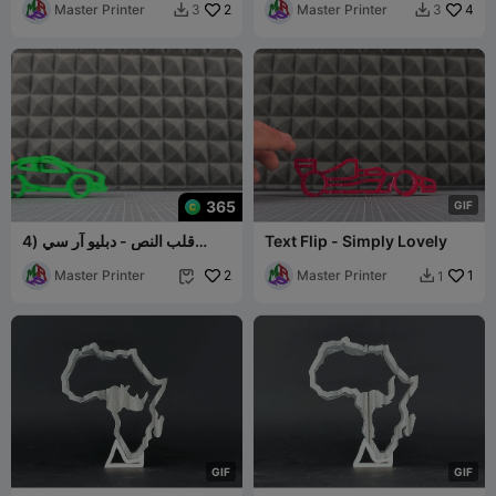
Master Printer
2
Master Printer
4
3
3


365
G
I
F
Text Flip - Simply Lovely
قلب النص - دبليو آر سي (4
ملفات STL)
Master Printer
2
Master Printer
1
1


G
I
F
G
I
F