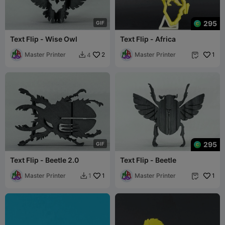
295
G
I
F
Text Flip - Wise Owl
Text Flip - Africa
Master Printer
2
Master Printer
1
4


295
G
I
F
Text Flip - Beetle 2.0
Text Flip - Beetle
Master Printer
1
Master Printer
1
1

