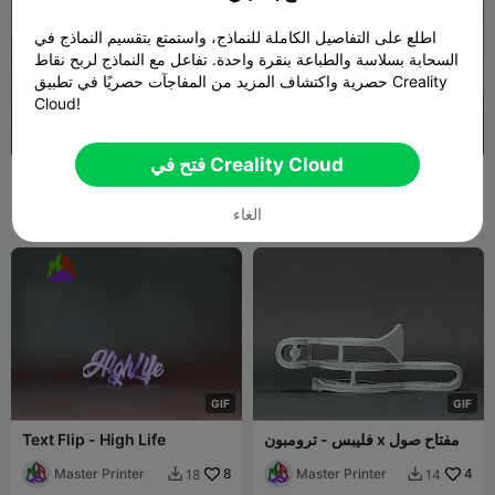
اطلع على التفاصيل الكاملة للنماذج، واستمتع بتقسيم النماذج في
السحابة بسلاسة والطباعة بنقرة واحدة. تفاعل مع النماذج لربح نقاط
حصرية واكتشاف المزيد من المفاجآت حصريًا في تطبيق Creality
Cloud!
G
I
F
G
I
F
فتح في Creality Cloud
قلب النص: مدينة نيويورك -
Text Flip: سنغافورة - مارينا باي
التفاحة الكبيرة
ساندز
Master Printer
Master Printer
1
19
13


الغاء
G
I
F
G
I
F
فليبس - ترومبون x مفتاح صول
Text Flip - High Life
Master Printer
8
Master Printer
4
18
14

