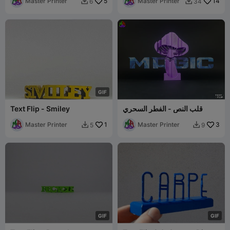
Master Printer
5
Master Printer
14
6
34


G
I
F
قلب النص - الفطر السحري
Text Flip - Smiley
Master Printer
1
Master Printer
3
5
9


G
I
F
G
I
F