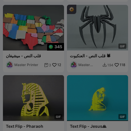
345
G
I
F
قلب النص - العنكبوت 🕷
قلب النص - ميشيغان
Master Printer
12
Master
118
3
194


Printer
G
I
F
G
I
F
Text Flip - Pharaoh
Text Flip - Jesus🙏