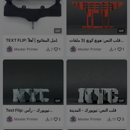
G
I
F
G
I
F
قلب النص: هونغ كونغ (3 ملفات
TEXT FLIP: حامل المفاتيح | أهلاً
STL)
- إلى اللقاء |
Master Printer
1
Master Printer
1
2
4


G
I
F
G
I
F
قلب النص: نيويورك - المدينة
Text Flip: نيويورك - رأس
التمثال
Master Printer
2
Master Printer
3
3
15

