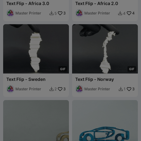
Text Flip - Africa 3.0
Text Flip - Africa 2.0
Master Printer
3
Master Printer
4
5
4


G
I
F
G
I
F
Text Flip - Sweden
Text Flip - Norway
Master Printer
3
Master Printer
3
2
1

