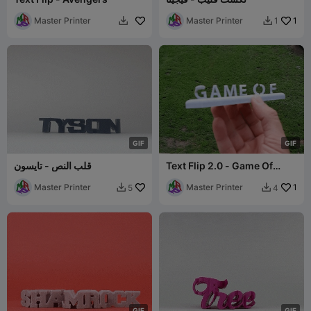
Master Printer
Master Printer
1
1


G
I
F
G
I
F
Text Flip 2.0 - Game Of
قلب النص - تايسون
Thrones
Master Printer
Master Printer
1
5
4


G
I
F
G
I
F