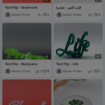
قلب النص - شجرة
Text Flip - Shamrock
Master Printer
2
Master Printer
4
1


G
I
F
G
I
F
Text Flip - Marijuana
Text Flip - Life
Master Printer
8
Master Printer
3
16
7

