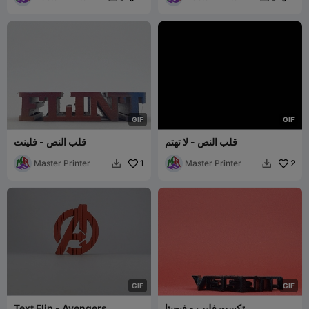
G
I
F
G
I
F
قلب النص - لا تهتم
قلب النص - فلينت
Master Printer
1
Master Printer
2


G
I
F
G
I
F
تكست فليب - فيجيتا
Text Flip - Avengers