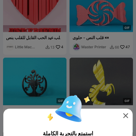
G
I
F
قلب النص - حلوى 🍬
قلب عيد الحب القابل للقلب بنص
"أصدقاء فقط"
Little Mac
4
Master Printer
47
13
66


Designs
G
I
F
G
I
F
Text Flip - Medusa
Text Flip - Hornet 3.0

Master Printer
3
Master Printer
2
10


استمتع بالتجربة الكاملة