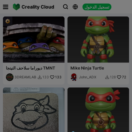

Creality Cloud
تسجيل الدخول



Mike Ninja Turtle
ديوراما سلاحف النينجا TMNT
3DREAMLAB
133
John_ADX
72
133
128

