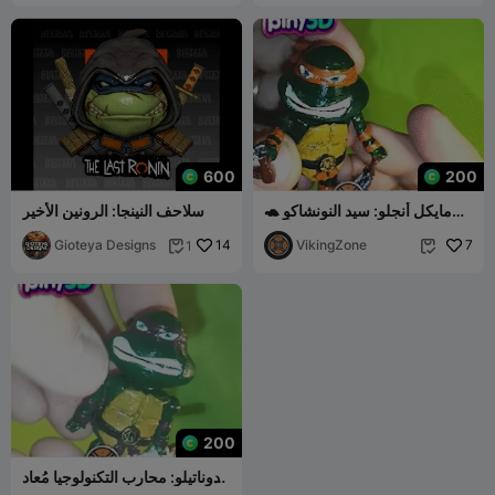
600
200
🐢 مايكل أنجلو: سيد النونشاكو
سلاحف النينجا: الرونين الأخير
في عالم ثلاثي الأبعاد 🐢
Gioteya Designs
14
VikingZone
7
1


200
دوناتيلو: محارب التكنولوجيا مُعاد
تخيله لمغامرة الطباعة ثلاثية