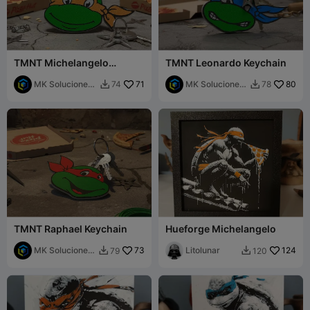
TMNT Michelangelo
TMNT Leonardo Keychain
Keychain
MK Soluciones
71
MK Soluciones
80
74
78


3D
3D
TMNT Raphael Keychain
Hueforge Michelangelo
MK Soluciones
73
Litolunar
124
79
120


3D