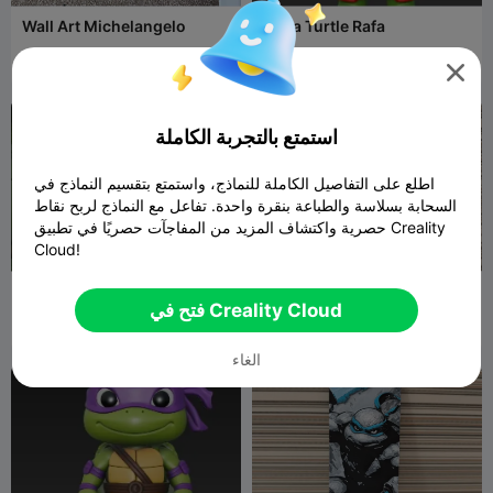
Wall Art Michelangelo
Ninja Turtle Rafa
coreXY 3D
64
John_ADX
73
61
78



استمتع بالتجربة الكاملة
اطلع على التفاصيل الكاملة للنماذج، واستمتع بتقسيم النماذج في
السحابة بسلاسة والطباعة بنقرة واحدة. تفاعل مع النماذج لربح نقاط
حصرية واكتشاف المزيد من المفاجآت حصريًا في تطبيق Creality
Cloud!
فاصل كتب دوني
LEONARDO
فتح في Creality Cloud
PROYECTO
36
Litolunar
39
36
58


F.I.V 3D
الغاء