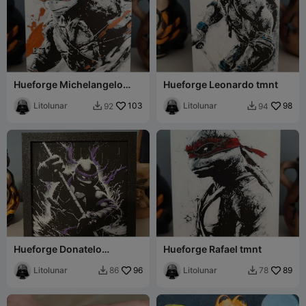
Hueforge Michelangelo
Hueforge Leonardo tmnt
tmnt
Litolunar
103
Litolunar
98
92
94


Hueforge Donatelo
Hueforge Rafael tmnt
(150x150)
Litolunar
96
Litolunar
89
86
78

