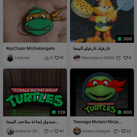
300
غارفيلد غارفيلو النينجا
KeyChain Michelangelo
Litolunar
61
Markdejavu IDEAS
8
91


129
600
Teenage Mutant Ninja
صندوق إضاءة سلاحف النينجا
Turtles TV Series
المتحولة المراهقة
Artefacto 3D
41
Gioteya Designs
22
10
1


Lab