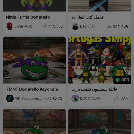
فاصل كتب ليوناردو
Ninja Turtle Donatello
John_ADX
65
Litolunar
36
71
60


399
عائلة سمبسون تينمت بارت
TMNT Donatello Keychain
MK Soluciones
73
ECCO ALFA
4
78


3D