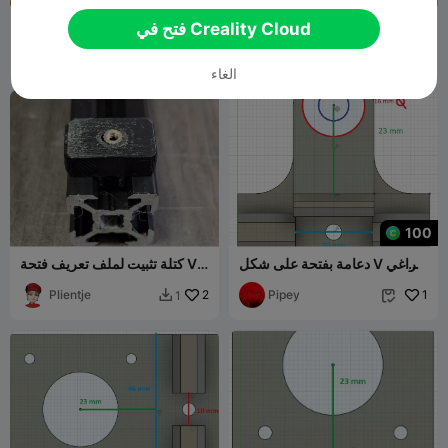
مشبك داخلي لملف V-slot
T/V Slot cover Transparent
فتح في Creality Cloud
für COB LED
2020
J P
1
Plientje
1
2
2


الغاء
100
دعامة بفتحة على شكل V لبراغي
كتلة تثبيت لملف تعريف فتحة V
توركس T8
2020/كتلة تثبيت فتحة V
Plientje
2
Pipey
1
1

