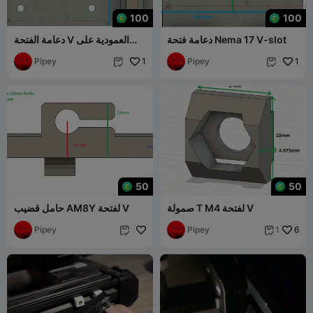
100
100
دعامة فتحة Nema 17 V-slot
دعامة الفتحة V العمودية على
شكل حرف V من Nema 17
Pipey
1
Pipey
1


50
50
صمولة T M4 لفتحة V
حامل قضيب AM8Y لفتحة V
Pipey
Pipey
6
1

