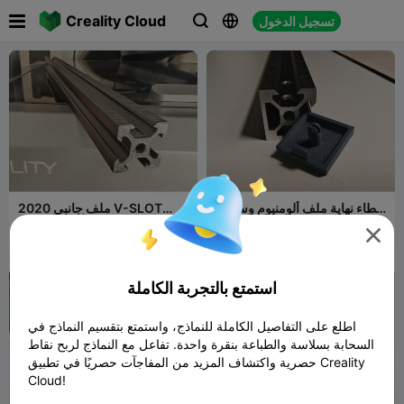

Creality Cloud
تسجيل الدخول



غطاء نهاية ملف ألومنيوم وسدادة
ملف جانبي 2020 V-SLOT
وهمية 2020 vslot
'ألومنيوم' 20x20 مع 4 فتحات

10
yelonek
14
yelonek
جانبية
54
9


استمتع بالتجربة الكاملة
اطلع على التفاصيل الكاملة للنماذج، واستمتع بتقسيم النماذج في
السحابة بسلاسة والطباعة بنقرة واحدة. تفاعل مع النماذج لربح نقاط
حصرية واكتشاف المزيد من المفاجآت حصريًا في تطبيق Creality
Cloud!