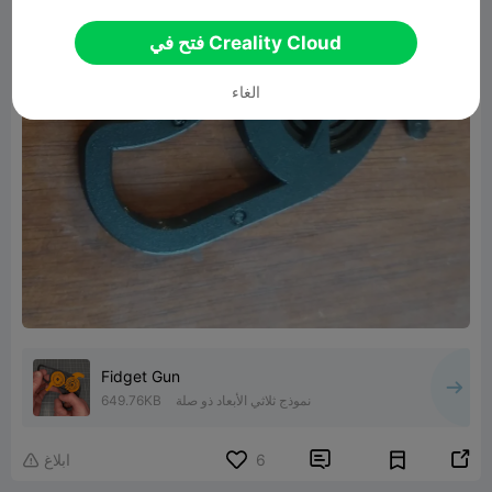
فتح في Creality Cloud
الغاء
Fidget Gun
نموذج ثلاثي الأبعاد ذو صلة
649.76KB


6
ابلاغ
