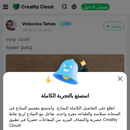

Creality Cloud
تسجيل الدخول



Vinkovics Tamás
متابعة
08:08 11-15-2025
very cool!
hyper petg

استمتع بالتجربة الكاملة
اطلع على التفاصيل الكاملة للنماذج، واستمتع بتقسيم النماذج في
السحابة بسلاسة والطباعة بنقرة واحدة. تفاعل مع النماذج لربح نقاط
حصرية واكتشاف المزيد من المفاجآت حصريًا في تطبيق Creality
Cloud!