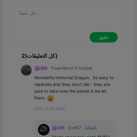
تعليق
كل التعليقات(2)
PoserWorld Printable
Wonderful Immortal Dragon.  So easy to 
replicate and they don't die - they are 
sure to take over the planet it we let 
them. 
12:50 11-15-2025
EndK7
المؤلف