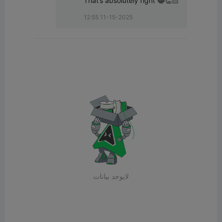
That’s absolutely right 😂👏🏻
12:55 11-15-2025
لايوجد بيانات