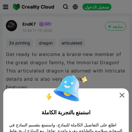

Creality Cloud
تسجيل الدخول



EndK7
متابعة
10:54 11-15-2025
3d printing
dragon
articulated
Get ready to welcome a brand-new member of
the great dragon family, the Immortal Dragon!
This articulated dragon is adorned with intricate
details and is also very flexible.
Features:
- 👀 Separated Eyes version

- 🎨 multicolor painted Eyes version
- ✅ Print-in-place
استمتع بالتجربة الكاملة
- 🚫 No supports needed
اطلع على التفاصيل الكاملة للنماذج، واستمتع بتقسيم النماذج في
- ⬇️ 70% size printed fine
السحابة بسلاسة والطباعة بنقرة واحدة. تفاعل مع النماذج لربح نقاط