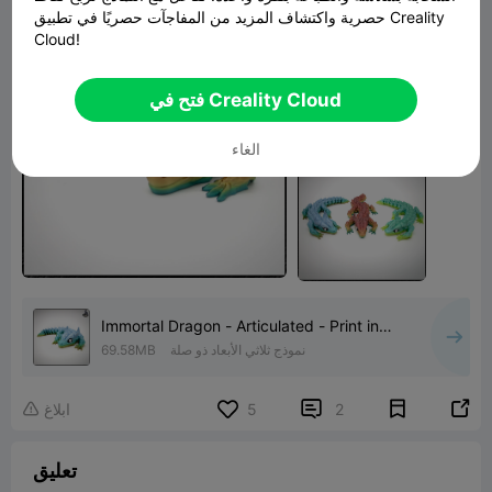
حصرية واكتشاف المزيد من المفاجآت حصريًا في تطبيق Creality
Cloud!
فتح في Creality Cloud
الغاء
Immortal Dragon - Articulated - Print in
Place
نموذج ثلاثي الأبعاد ذو صلة
69.58MB


2
5
ابلاغ

تعليق