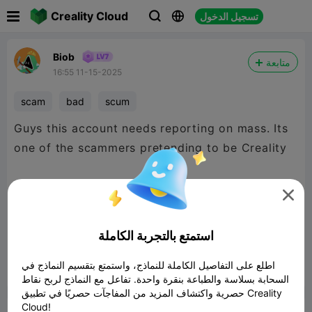

Creality Cloud
تسجيل الدخول



Biob
متابعة
16:55 11-15-2025
scam
bad
scum
Guys this account needs reporting on mass. Its
one of the scammers pretending to be Creality
Creality Cloud Print Different -

【CrеalityClоudSuppоrt】personal page
https://m.crealitycloud.com/en/user-
استمتع بالتجربة الكاملة
homepage/3212381885
اطلع على التفاصيل الكاملة للنماذج، واستمتع بتقسيم النماذج في


3
7
ابلاغ

السحابة بسلاسة والطباعة بنقرة واحدة. تفاعل مع النماذج لربح نقاط
حصرية واكتشاف المزيد من المفاجآت حصريًا في تطبيق Creality
Cloud!