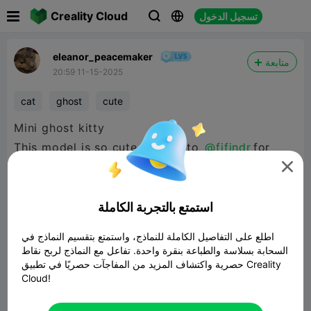

Creality Cloud
تسجيل الدخول



eleanor_peacemaker
متابعة
20:59 11-15-2025
cat
ghost
cute
Mini ghost kitty
This model is so cute, thanks to
@fifindr
for
creating this

i used the standard halot r6 settings, this works
really well with a resin printer!
استمتع بالتجربة الكاملة
اطلع على التفاصيل الكاملة للنماذج، واستمتع بتقسيم النماذج في

480P LD
السحابة بسلاسة والطباعة بنقرة واحدة. تفاعل مع النماذج لربح نقاط
حصرية واكتشاف المزيد من المفاجآت حصريًا في تطبيق Creality
Cloud!
