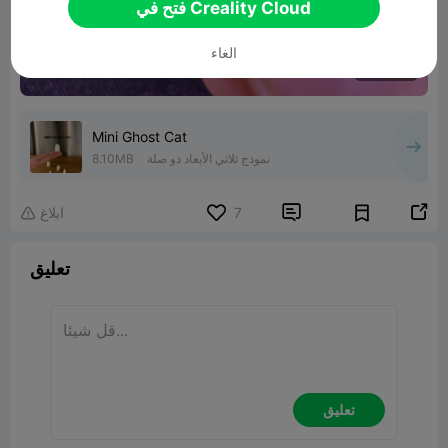
فتح في Creality Cloud
الغاء
00:03
Mini Ghost Cat
نموذج ثلاثي الأبعاد ذو صلة
8.10MB


7
ابلاغ

تعليق
تعليق