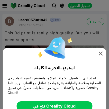

Creality Cloud
تسجيل الدخول



user8057381942
متابعة
23:58 11-15-2025
This 3d print is really high quality. But you will
need supports

استمتع بالتجربة الكاملة
اطلع على التفاصيل الكاملة للنماذج، واستمتع بتقسيم النماذج في
السحابة بسلاسة والطباعة بنقرة واحدة. تفاعل مع النماذج لربح نقاط
حصرية واكتشاف المزيد من المفاجآت حصريًا في تطبيق Creality
Cloud!
فتح في Creality Cloud