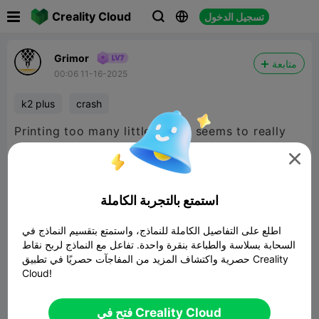

Creality Cloud
تسجيل الدخول



Grimor
متابعة
00:06 11-16-2025
k2 plus
crash
Printing too many little things seems to really
cause issues for the K2 Plus. Had it crash on 3

different runs. At least the resume works well
enough.
استمتع بالتجربة الكاملة

480P LD
اطلع على التفاصيل الكاملة للنماذج، واستمتع بتقسيم النماذج في
السحابة بسلاسة والطباعة بنقرة واحدة. تفاعل مع النماذج لربح نقاط
حصرية واكتشاف المزيد من المفاجآت حصريًا في تطبيق Creality
Cloud!

فتح في Creality Cloud