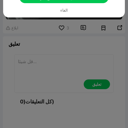
الغاء
00:35


3
ابلاغ

تعليق
تعليق
كل التعليقات(0)