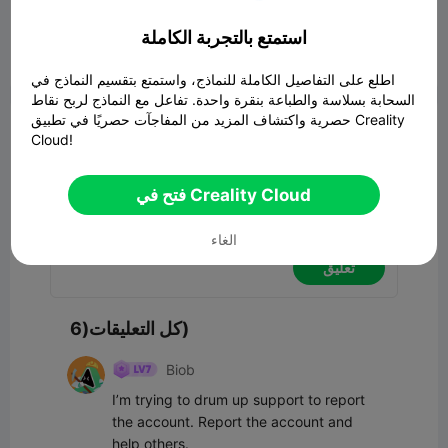
I'd like a blocking feature.
استمتع بالتجربة الكاملة


6
4
ابلاغ

اطلع على التفاصيل الكاملة للنماذج، واستمتع بتقسيم النماذج في
السحابة بسلاسة والطباعة بنقرة واحدة. تفاعل مع النماذج لربح نقاط
حصرية واكتشاف المزيد من المفاجآت حصريًا في تطبيق Creality
تعليق
Cloud!
فتح في Creality Cloud
الغاء
تعليق
كل التعليقات(6)
Biob
I’m trying to drum up support to report 
the account. Report the account and 
help others.
